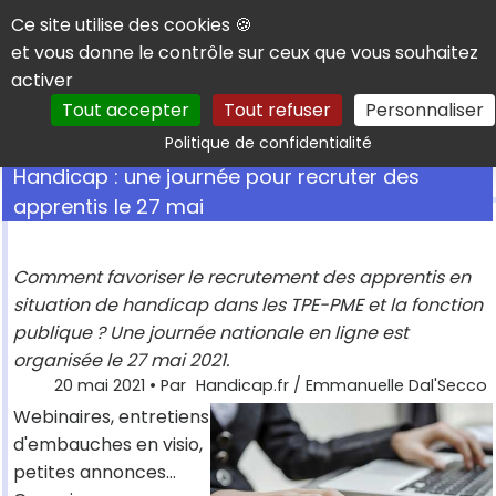
Panneau de gestion des cookies
Ce site utilise des cookies 🍪
et vous donne le contrôle sur ceux que vous souhaitez
activer
Tout accepter
Tout refuser
Personnaliser
Rechercher
Politique de confidentialité
Handicap : une journée pour recruter des
apprentis le 27 mai
Comment favoriser le recrutement des apprentis en
situation de handicap dans les TPE-PME et la fonction
publique ? Une journée nationale en ligne est
organisée le 27 mai 2021.
20 mai 2021
• Par
Handicap.fr / Emmanuelle Dal'Secco
Webinaires, entretiens
d'embauches en visio,
petites annonces…