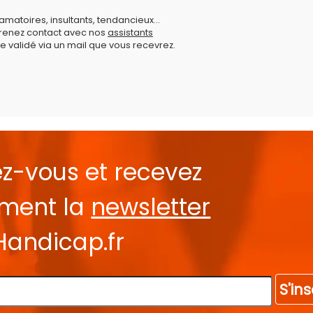
amatoires, insultants, tendancieux...
prenez contact avec nos
assistants
e validé via un mail que vous recevrez.
ez-vous et recevez
ement la
newsletter
Handicap.fr
S'ins