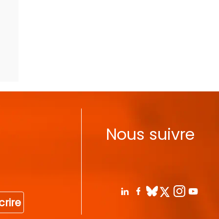
Nous suivre
crire