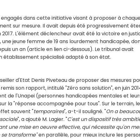
 engagés dans cette initiative visant à proposer à chaqu
nt sur mesure. Il avait depuis été progressivement éte
017. L'élément déclencheur avait été la victoire en justi
et, une jeune femme de 19 ans lourdement handicapée, don
uis un an (article en lien ci-dessous). Le tribunal avait
un établissement spécialisé adapté à son état.
seiller d'Etat Denis Piveteau de proposer des mesures po
 remis son rapport, intitulé "Zéro sans solution", en juin 201
ident de l'Unapei (personnes handicapées mentales et leur
 sur la "réponse accompagnée pour tous". Sur le terrain, l
effet souvent "
temporaires
", a-t-il souligné. "
On a beauco
-sociale
", a ajouté M. Lagier. "
C'est un dispositif très ambit
enant une mise en oeuvre effective, qui nécessite qu'on me
 se transforme"
en parallèle, pour mieux inclure les pers