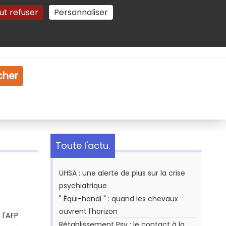
ut refuser
Personnaliser
Gestion des cookies
e
Vidéo
Dossiers
cher
Toute l'actu.
UHSA : une alerte de plus sur la crise
psychiatrique
" Équi-handi " : quand les chevaux
ouvrent l'horizon
l'AFP
Rétablissement Psy : le contact à la