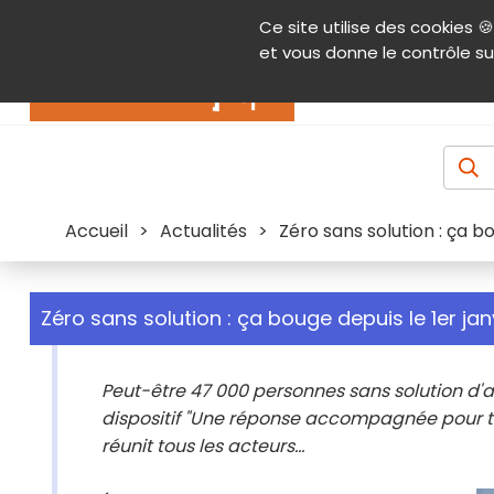
Panneau de gestion des cookies
Ce site utilise des cookies 🍪
Contenu
Aide et accessibilité
Menu pr
et vous donne le contrôle su
Actualités
Accueil
>
Actualités
>
Zéro sans solution : ça bo
Zéro sans solution : ça bouge depuis le 1er jan
Peut-être 47 000 personnes sans solution d'a
dispositif "Une réponse accompagnée pour tou
réunit tous les acteurs...