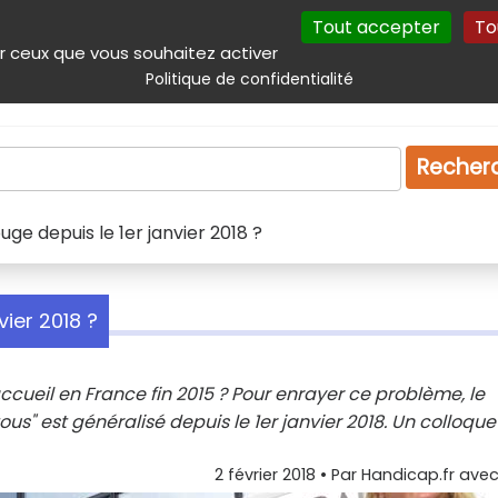
Tout accepter
To
incipal
Navigation complémentaire
Autres services
Plan du site
r ceux que vous souhaitez activer
Politique de confidentialité
Produits & services
Emploi
Droit
Tourism
Recher
uge depuis le 1er janvier 2018 ?
vier 2018 ?
ccueil en France fin 2015 ? Pour enrayer ce problème, le
s" est généralisé depuis le 1er janvier 2018. Un colloque
2 février 2018
• Par
Handicap.fr avec 