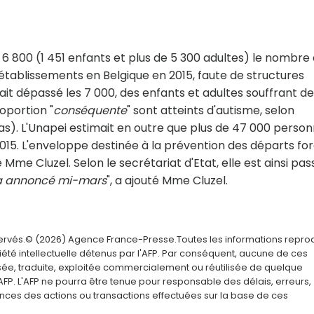
6 800 (1 451 enfants et plus de 5 300 adultes) le nombre
tablissements en Belgique en 2015, faute de structures
it dépassé les 7 000, des enfants et adultes souffrant de
oportion "
conséquente
" sont atteints d'autisme, selon
Igas). L'Unapei estimait en outre que plus de 47 000 perso
 2015. L'enveloppe destinée à la prévention des départs fo
é Mme Cluzel. Selon le secrétariat d'Etat, elle est ainsi pa
a annoncé mi-mars
", a ajouté Mme Cluzel.
servés.© (2026) Agence France-Presse.Toutes les informations repro
été intellectuelle détenus par l'AFP. Par conséquent, aucune de ces
usée, traduite, exploitée commercialement ou réutilisée de quelque
AFP. L'AFP ne pourra être tenue pour responsable des délais, erreurs,
nces des actions ou transactions effectuées sur la base de ces