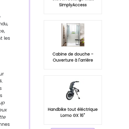
SimplyAccess
e
ndu,
ce,
t les
Cabine de douche -
Ouverture à l'arrière
ur
4.
s
es
up
ieux
Handbike tout éléctrique
Lomo GX 16"
tte
onnes