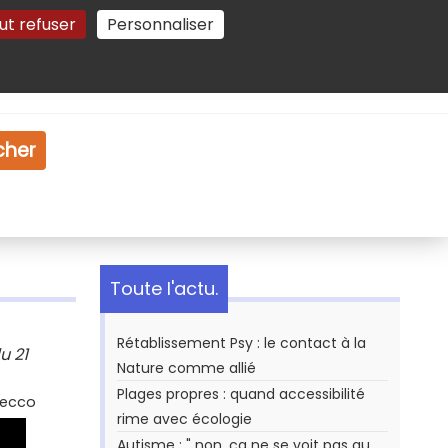
ut refuser
Personnaliser
Gestion des cookies
e
Vidéo
Dossiers
cher
Toute l'actu.
Rétablissement Psy : le contact à la
u 21
Nature comme allié
Plages propres : quand accessibilité
Secco
rime avec écologie
Autisme : " non, ça ne se voit pas au