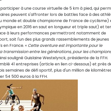
participer à une course virtuelle de 5 km à pied, qui per
ires peuvent s'affronter lors de battles face à des athlè
 du monde et double championne de France de cyclisme) 
pique en 2016 en saut en longueur et triple saut) et te
 grâce à leurs performances permettront notamment de
sport, soit l'un des plus grands rassemblements de jeunes
fs en France. «
Cette aventure est importante pour le
la transmission entre les générations, pour les champion
ainsi souligné Guislaine Westelynck, présidente de la FFH.
lé 41 entreprises (article en lien ci-dessous) et près d
ois semaines de défi sportif, plus d'un million de kilomètre
r 54 500 euros à la FFH.