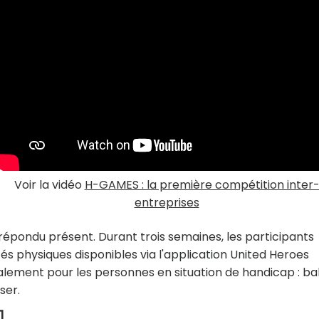
Voir la vidéo
H-GAMES : la première compétition inter
entreprises
répondu présent. Durant trois semaines, les participants
tés physiques disponibles via l'application United Heroes
alement pour les personnes en situation de handicap : ba
ser.
1