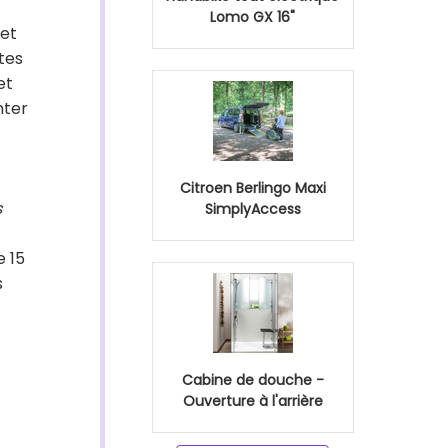
Lomo GX 16"
met
tes
et
nter
Citroen Berlingo Maxi
s
SimplyAccess
e 15
s
Cabine de douche -
Ouverture à l'arrière