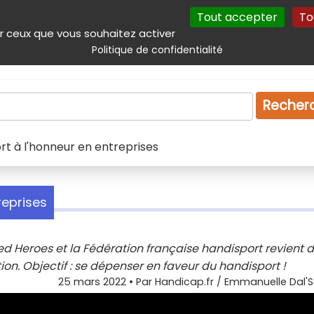
Tout accepter
To
incipal
Navigation complémentaire
Autres services
Plan du site
r ceux que vous souhaitez activer
Politique de confidentialité
Produits & services
Emploi
Droit
Tourism
Recher
t à l'honneur en entreprises
reprises
 Heroes et la Fédération française handisport revient d
on. Objectif : se dépenser en faveur du handisport !
25 mars 2022
• Par
Handicap.fr / Emmanuelle Dal'