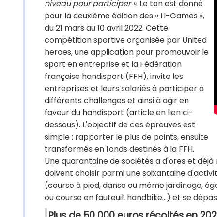
niveau pour participer »
. Le ton est donné
pour la deuxième édition des « H-Games »,
du 21 mars au 10 avril 2022. Cette
compétition sportive organisée par United
heroes, une application pour promouvoir le
sport en entreprise et la Fédération
française handisport (FFH), invite les
entreprises et leurs salariés à participer à
différents challenges et ainsi à agir en
faveur du handisport (article en lien ci-
dessous). L'objectif de ces épreuves est
simple : rapporter le plus de points, ensuite
transformés en fonds destinés à la FFH.
Une quarantaine de sociétés a d'ores et déjà 
doivent choisir parmi une soixantaine d'activi
(course à pied, danse ou même jardinage, ég
ou course en fauteuil, handbike…) et se dépas
Plus de 50 000 euros récoltés en 202