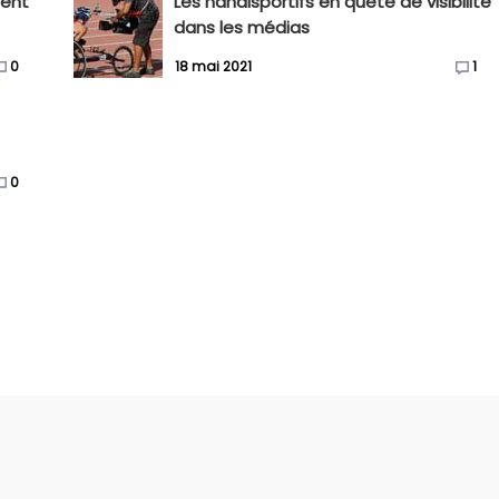
gent
Les handisportifs en quête de visibilité
dans les médias
0
18 mai 2021
1
0