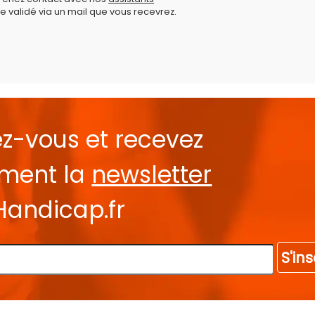
e validé via un mail que vous recevrez.
ez-vous et recevez
ement la
newsletter
Handicap.fr
S'ins