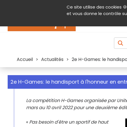
Panneau de gestion des cookies
Ce site utilise des cookies 🍪
Contenu
Aide et accessibilité
Menu pr
et vous donne le contrôle su
Actualités
Accueil
>
Actualités
>
2e H-Games: le handispor
2e H-Games: le handisport à l'honneur en ent
La compétition H-Games organisée par United
mars au 10 avril 2022 pour une deuxième éditi
«
Pas besoin d'être un sportif de haut