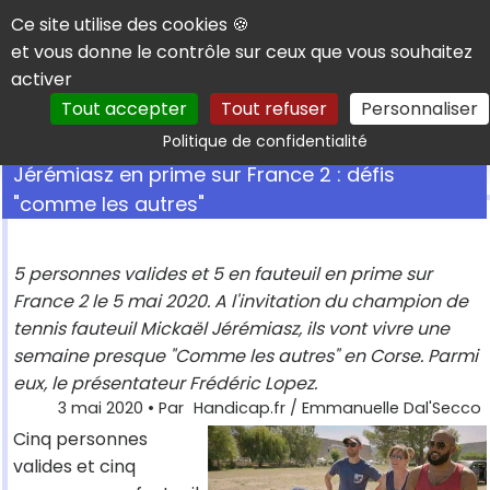
Panneau de gestion des cookies
Ce site utilise des cookies 🍪
et vous donne le contrôle sur ceux que vous souhaitez
activer
Tout accepter
Tout refuser
Personnaliser
Rechercher
Politique de confidentialité
Jérémiasz en prime sur France 2 : défis
"comme les autres"
5 personnes valides et 5 en fauteuil en prime sur
France 2 le 5 mai 2020. A l'invitation du champion de
tennis fauteuil Mickaël Jérémiasz, ils vont vivre une
semaine presque "Comme les autres" en Corse. Parmi
eux, le présentateur Frédéric Lopez.
3 mai 2020
• Par
Handicap.fr / Emmanuelle Dal'Secco
Cinq personnes
valides et cinq