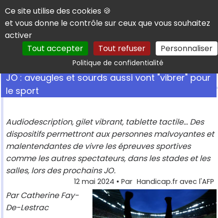
Panneau de gestion des cookies
Ce site utilise des cookies 🍪
et vous donne le contrôle sur ceux que vous souhaitez
activer
Tout accepter
Tout refuser
Personnaliser
Rechercher
Politique de confidentialité
JO : aveugles et sourds aussi vont "vibrer" pour
le sport
Audiodescription, gilet vibrant, tablette tactile... Des
dispositifs permettront aux personnes malvoyantes et
malentendantes de vivre les épreuves sportives
comme les autres spectateurs, dans les stades et les
salles, lors des prochains JO.
12 mai 2024
• Par
Handicap.fr avec l'AFP
Par Catherine Fay-
De-Lestrac