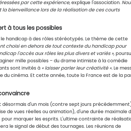
téressées par cette expérience,
explique l'association.
Nou
 la bienveillance lors de la réalisation de ces courts
rt à tous les possibles
 le handicap à des rôles stéréotypés. Le thème de cette
nt choisi en dehors de tout contexte du handicap pour
cap l'accès aux rôles les plus divers et variés »,
poursu
maginer mille possibles – du drame intimiste à la comédie
ants sont invités à
« laisser parler leur créativité ».
Le mes
uste du cinéma. Et cette année, toute la France est de la par
 convaincre
ent désormais d'un mois (contre sept jours précédemment)
rise de vues réelles ou animation), d'une durée maximale 
, pour marquer les esprits. L'ultime contrainte de réalisati
ra le signal de début des tournages. Les réunions de