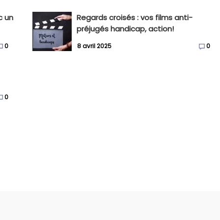
c un
Regards croisés : vos films anti-
préjugés handicap, action!
0
8 avril 2025
0
0