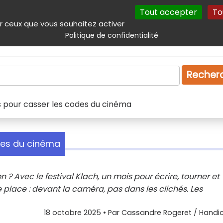
Tout accepter
To
incipal
Navigation complémentaire
Autres services
Plan du site
r ceux que vous souhaitez activer
Politique de confidentialité
Produits & services
Emploi
Droit
Tourism
Recher
s pour casser les codes du cinéma
des du cinéma
n ? Avec le festival Klach, un mois pour écrire, tourner et
 place : devant la caméra, pas dans les clichés. Les
18 octobre 2025
• Par
Cassandre Rogeret / Handic