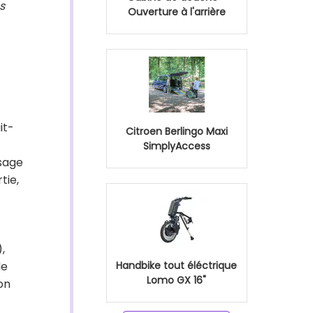
s
Ouverture à l'arrière
it-
Citroen Berlingo Maxi
SimplyAccess
sage
tie,
,
de
Handbike tout éléctrique
Lomo GX 16"
on