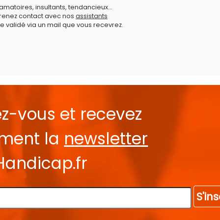
amatoires, insultants, tendancieux...
prenez contact avec nos
assistants
e validé via un mail que vous recevrez.
ez-vous et recevez
ement la
newsletter
Handicap.fr
S'ins