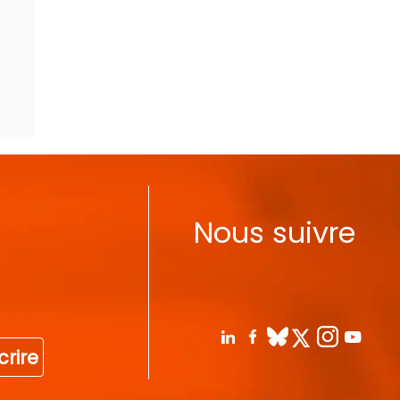
Nous suivre
crire