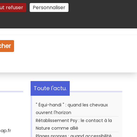
ut refuser
Personnaliser
Gestion des cookies
e
Vidéo
Dossiers
cher
Toute l'actu.
" Équi-handi " : quand les chevaux
ouvrent l'horizon
Rétablissement Psy : le contact à la
Nature comme allié
ap.fr
Plages propres : quand accessibilité