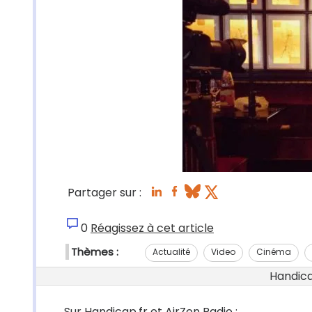
Partager sur :
0
Réagissez à cet article
Thèmes :
Actualité
Video
Cinéma
Handicap
Sur Handicap.fr et AirZen Radio :