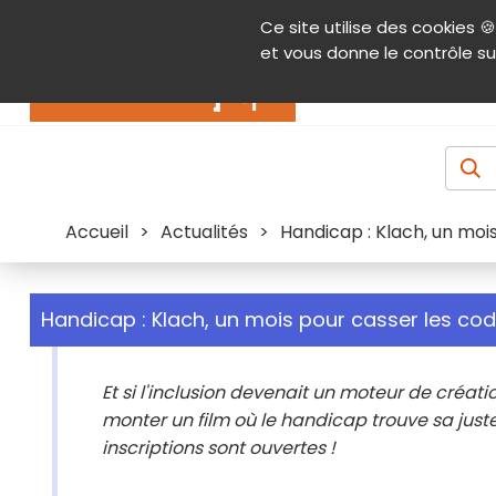
Panneau de gestion des cookies
Ce site utilise des cookies 🍪
Contenu
Aide et accessibilité
Menu pr
et vous donne le contrôle su
Actualités
Accueil
>
Actualités
>
Handicap : Klach, un moi
Handicap : Klach, un mois pour casser les co
Et si l'inclusion devenait un moteur de créatio
monter un film où le handicap trouve sa juste
inscriptions sont ouvertes !