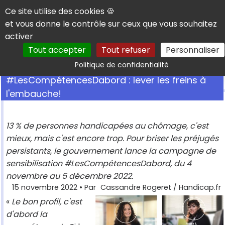
Panneau de gestion des cookies
Ce site utilise des cookies 🍪
et vous donne le contrôle sur ceux que vous souhaitez
activer
Tout accepter
Tout refuser
Personnaliser
Rechercher
Politique de confidentialité
#LesCompétencesDabord : lever les freins à
l'embauche!
13 % de personnes handicapées au chômage, c'est
mieux, mais c'est encore trop. Pour briser les préjugés
persistants, le gouvernement lance la campagne de
sensibilisation #LesCompétencesDabord, du 4
novembre au 5 décembre 2022.
15 novembre 2022
• Par
Cassandre Rogeret / Handicap.fr
«
Le bon profil, c'est
d'abord la