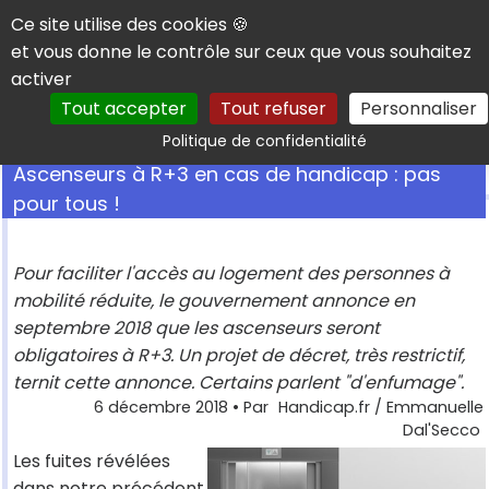
Panneau de gestion des cookies
Ce site utilise des cookies 🍪
et vous donne le contrôle sur ceux que vous souhaitez
activer
Tout accepter
Tout refuser
Personnaliser
Rechercher
Politique de confidentialité
Ascenseurs à R+3 en cas de handicap : pas
pour tous !
Pour faciliter l'accès au logement des personnes à
mobilité réduite, le gouvernement annonce en
septembre 2018 que les ascenseurs seront
obligatoires à R+3. Un projet de décret, très restrictif,
ternit cette annonce. Certains parlent "d'enfumage".
6 décembre 2018
• Par
Handicap.fr / Emmanuelle
Dal'Secco
Les fuites révélées
dans notre précédent