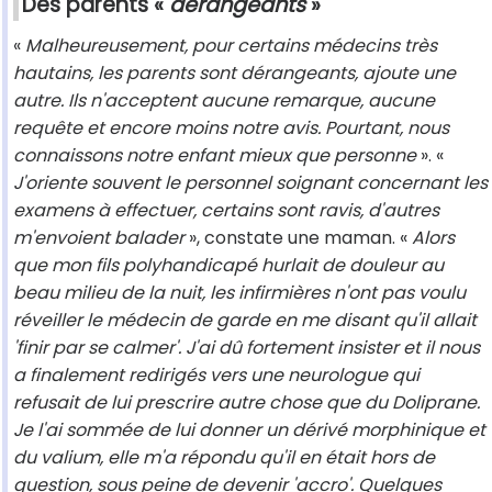
Des parents «
dérangeants
»
«
Malheureusement, pour certains médecins très
hautains, les parents sont dérangeants, ajoute une
autre. Ils n'acceptent aucune remarque, aucune
requête et encore moins notre avis. Pourtant, nous
connaissons notre enfant mieux que personne
». «
J'oriente souvent le personnel soignant concernant les
examens à effectuer, certains sont ravis, d'autres
m'envoient balader
», constate une maman. «
Alors
que mon fils polyhandicapé hurlait de douleur au
beau milieu de la nuit, les infirmières n'ont pas voulu
réveiller le médecin de garde en me disant qu'il allait
'finir par se calmer'. J'ai dû fortement insister et il nous
a finalement redirigés vers une neurologue qui
refusait de lui prescrire autre chose que du Doliprane.
Je l'ai sommée de lui donner un dérivé morphinique et
du valium, elle m'a répondu qu'il en était hors de
question, sous peine de devenir 'accro'. Quelques