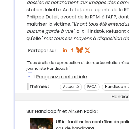
dossier, et notamment aux images des camé
station Joliette. Au total, onze agents de la
Philippe Duteil, avocat de la RTM, à l'AFP, do
maîtriser la victime. "I
ls ont tous été entendus 
aucune garde à vue"
, a-t-il insisté. Refusa
qu'elle "
met tous ses moyens à disposition de
Partager sur :
"Tous droits de reproduction et de représentation rés
journaliste Handicap.fr"
1
Réagissez à cet article
Thèmes :
Actualité
PACA
Handicap me
Handicap
Sur Handicap.fr et AirZen Radio :
USA : faciliter les contrôles de pol
cas de handicap?