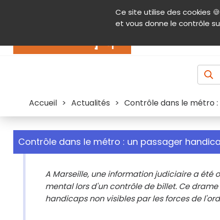
Panneau de gestion des cookies
Ce site utilise des cookies 🍪
Contenu
Aide et accessibilité
Menu pr
et vous donne le contrôle su
Actualités
Accueil
>
Actualités
>
Contrôle dans le métro 
Contrôle dans le métro : un passager handi
A Marseille, une information judiciaire a ét
mental lors d'un contrôle de billet. Ce dram
handicaps non visibles par les forces de l'ord