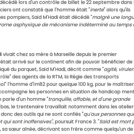
cédé lors d'un contrôle de billet le 22 septembre dans 
iciers ont constaté que l'homme était "
inerte
" alors qu'ils
les pompiers, Saïd M'Hadi était décédé "
malgré une long
drome asphyxique de mécanisme indéterminé au temps 
 vivait chez sa mère à Marseille depuis le premier
 était arrivé sur le continent afin de pouvoir bénéficier de
qué du parquet, Saïd M'Hadi, décrit comme "
agité, virulen
ntrôle" des agents de la RTM, la Régie des transports
sol" l'homme d'1m82 pour quelque 100 kg, pour le maîtriser
i accompagne les personnes en situation de handicap ment
on parle d'un homme "
tranquille, affable, et d'une grande
bas, le trentenaire travaillait notamment dans les atelier
donc des outils qui ne sont confiés "
qu'aux personnes qui
qui sont inoffensives",
poursuit France 3. "
Saïd est mort 
, sa sœur aînée, décrivant son frère comme quelqu'un de