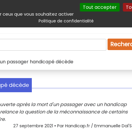
Tout accepter
To
incipal
Navigation complémentaire
Autres services
Plan du site
r ceux que vous souhaitez activer
Politique de confidentialité
Produits & services
Emploi
Droit
Tourism
Recher
: un passager handicapé décède
capé décède
é ouverte après la mort d'un passager avec un handicap
e relance la question de la méconnaissance de certains
re.
27 septembre 2021
• Par
Handicap.fr / Emmanuelle Dal'