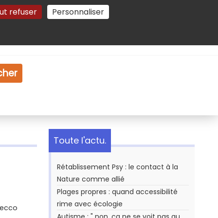
ut refuser
Personnaliser
Gestion des cookies
e
Vidéo
Dossiers
cher
Toute l'actu.
Rétablissement Psy : le contact à la
Nature comme allié
Plages propres : quand accessibilité
rime avec écologie
Secco
Autisme : " non, ça ne se voit pas au