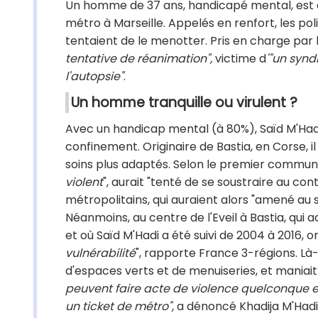
Un homme de 37 ans, handicapé mental, est dé
métro à Marseille. Appelés en renfort, les pol
tentaient de le menotter. Pris en charge par 
tentative de réanimation",
victime d
'"un syn
l'autopsie"
.
Un homme tranquille ou virulent ?
Avec un handicap mental (à 80%), Saïd M'Hadi
confinement. Originaire de Bastia, en Corse, il
soins plus adaptés. Selon le premier communi
violent
", aurait "tenté de se soustraire au co
métropolitains, qui auraient alors "amené au 
Néanmoins, au centre de l'Eveil à Bastia, qu
et où Saïd M'Hadi a été suivi de 2004 à 2016, 
vulnérabilité
", rapporte France 3-régions. Là-
d'espaces verts et de menuiseries, et maniait 
peuvent faire acte de violence quelconque et 
un ticket de métro",
a dénoncé Khadija M'Hadi