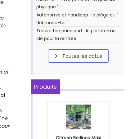
le
physique "
Autonomie et handicap : le piège du "
ue
débrouille-toi "
de
Trouve ton parasport : la plateforme
clé pour la rentrée
Toutes les actus
t et
Produits
.
al
s
 ne
pour
Citroen Berlingo Maxi