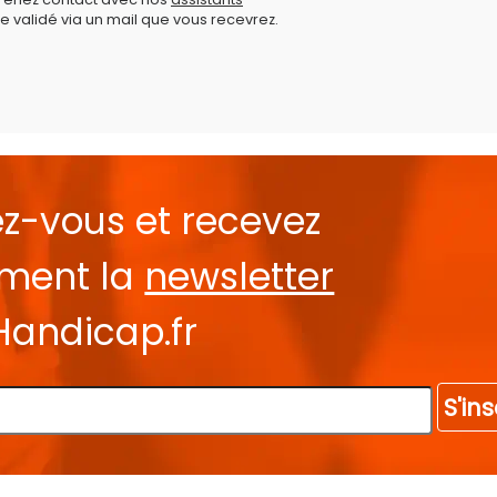
e validé via un mail que vous recevrez.
ez-vous et recevez
ement la
newsletter
Handicap.fr
S'ins