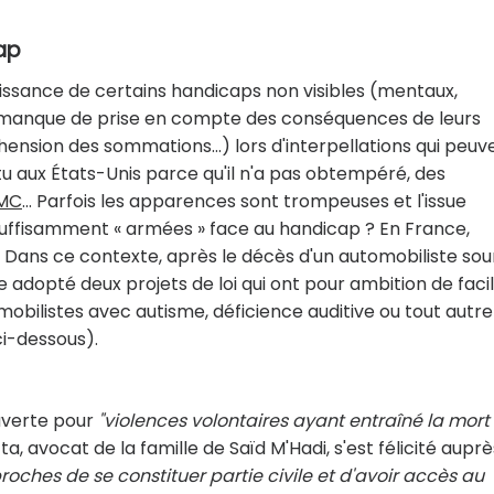
ap
ssance de certains handicaps non visibles (mentaux,
 le manque de prise en compte des conséquences de leurs
ension des sommations...) lors d'interpellations qui peuv
tu aux États-Unis parce qu'il n'a pas obtempéré, des
MC
... Parfois les apparences sont trompeuses et l'issue
 suffisamment « armées » face au handicap ? En France,
? Dans ce contexte, après le décès d'un automobiliste sour
adopté deux projets de loi qui ont pour ambition de facil
tomobilistes avec autisme, déficience auditive ou tout autre
ci-dessous).
ouverte pour
"violences volontaires ayant entraîné la mort
a, avocat de la famille de Saïd M'Hadi, s'est félicité aupr
roches de se constituer partie civile et d'avoir accès au