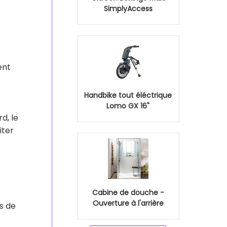
SimplyAccess
ent
Handbike tout éléctrique
Lomo GX 16"
d, le
iter
Cabine de douche -
Ouverture à l'arrière
ès de