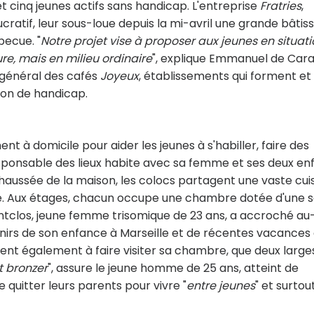
 cinq jeunes actifs sans handicap. L'entreprise
Fratries
,
cratif, leur sous-loue depuis la mi-avril une grande bâtis
becue. "
Notre projet vise à proposer aux jeunes en situat
 mais en milieu ordinaire
", explique Emmanuel de Cara
 général des cafés
Joyeux
, établissements qui forment et
tion de handicap.
ent à domicile pour aider les jeunes à s'habiller, faire des
responsable des lieux habite avec sa femme et ses deux en
ussée de la maison, les colocs partagent une vaste cuis
télé. Aux étages, chacun occupe une chambre dotée d'une s
ntclos, jeune femme trisomique de 23 ans, a accroché au
enirs de son enfance à Marseille et de récentes vacances
tient également à faire visiter sa chambre, que deux large
t bronzer
", assure le jeune homme de 25 ans, atteint de
e quitter leurs parents pour vivre "
entre jeunes
" et surtou