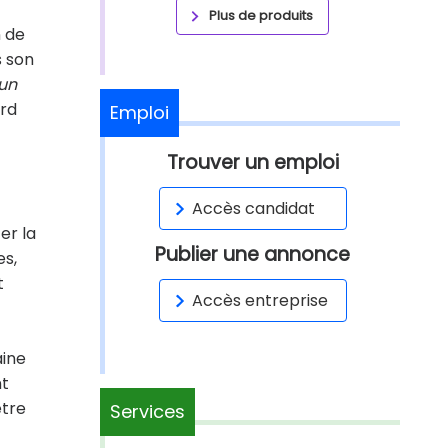
Plus de produits
n de
s son
'un
ord
Emploi
Trouver un emploi
Accès candidat
er la
Publier une annonce
es,
t
Accès entreprise
aine
nt
être
Services