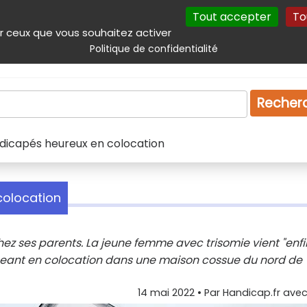
Tout accepter
To
incipal
Navigation complémentaire
Autres services
Plan du site
r ceux que vous souhaitez activer
Politique de confidentialité
Produits & services
Emploi
Droit
Tourism
Recher
ndicapés heureux en colocation
colocation
chez ses parents. La jeune femme avec trisomie vient "enfi
nt en colocation dans une maison cossue du nord de
14 mai 2022
• Par
Handicap.fr avec 