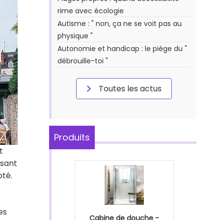
rime avec écologie
Autisme : " non, ça ne se voit pas au
physique "
Autonomie et handicap : le piège du "
débrouille-toi "
Toutes les actus
Produits
t
ssant
pté.
es
Cabine de douche -