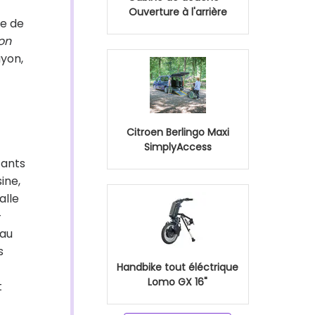
Ouverture à l'arrière
se de
ion
yon,
Citroen Berlingo Maxi
SimplyAccess
fants
ine,
alle
-
 au
s
Handbike tout éléctrique
Lomo GX 16"
t