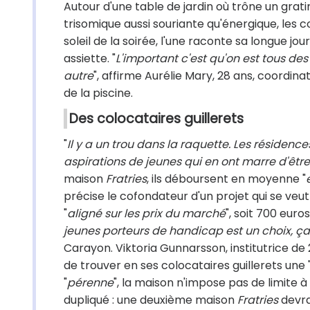
Autour d'une table de jardin où trône un gra
trisomique aussi souriante qu'énergique, les c
soleil de la soirée, l'une raconte sa longue jo
assiette. "
L'important c'est qu'on est tous de
autre
", affirme Aurélie Mary, 28 ans, coordin
de la piscine.
Des colocataires guillerets
"
Il y a un trou dans la raquette. Les résiden
aspirations de jeunes qui en ont marre d'être
maison
Fratries
, ils déboursent en moyenne "
précise le cofondateur d'un projet qui se veut
"
aligné sur les prix du marché
", soit 700 euro
jeunes porteurs de handicap est un choix, ça 
Carayon. Viktoria Gunnarsson, institutrice de
de trouver en ses colocataires guillerets une 
"
pérenne
", la maison n'impose pas de limite à
dupliqué : une deuxième maison
Fratries
devra