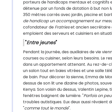
porteurs de handicaps mentaux et cognitifs et
détenue par un fonds de dotation à but non lu
350 mètres carrés avec jardin, piscine et bar
de handicap un accompagnement sur mesure,
cofondateur de
Fratries
et ancien secrétaire
emploient des serveurs et cuisiniers en situa
"
Entre jeunes
"
Pendant la journée, des auxiliaires de vie vienn
courses ou cuisiner, selon leurs besoins. Le 
dans un appartement attenant. Au rez-de-cha
un salon tout en baies vitrées et une salle 
de bain. Pour décorer la sienne, Emma de Mo
dessus de son lit une dizaine de photos, souv
Kenya. Son voisin du dessus, Valentin Lepine, 
fenêtres baignent de lumière. "
Parfois on peu
troubles autistiques. Eux deux aussi rêvaient d
"
comme tout le monde
".