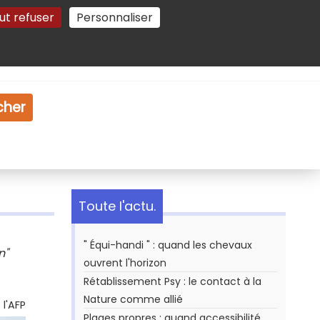
ut refuser
Personnaliser
Gestion des cookies
e
Vidéo
Dossiers
cher
Toute l'actu.
" Équi-handi " : quand les chevaux
n"
ouvrent l'horizon
Rétablissement Psy : le contact à la
Nature comme allié
l'AFP
Plages propres : quand accessibilité