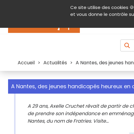
Panneau de gestion des cookies
Ce site utilise des cookies 🍪
Contenu
Aide et accessibilité
Menu pr
et vous donne le contrôle su
Actualités
Accueil
>
Actualités
>
A Nantes, des jeunes ha
A Nantes, des jeunes handicapés heureux en 
A 29 ans, Axelle Cruchet rêvait de partir de 
de prendre son indépendance en emménagea
Nantes, du nom de Fratries. Visite...