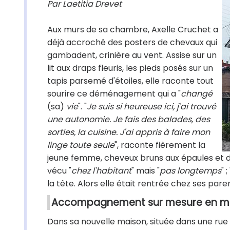
Par Laetitia Drevet
Aux murs de sa chambre, Axelle Cruchet a
déjà accroché des posters de chevaux qui
gambadent, crinière au vent. Assise sur un
lit aux draps fleuris, les pieds posés sur un
tapis parsemé d'étoiles, elle raconte tout
sourire ce déménagement qui a "
changé
(sa)
vie
". "
Je suis si heureuse ici, j'ai trouvé
une autonomie. Je fais des balades, des
sorties, la cuisine. J'ai appris à faire mon
linge toute seule
", raconte fièrement la
jeune femme, cheveux bruns aux épaules et déb
vécu "
chez l'habitant
" mais "
pas longtemps
" ; 
la tête. Alors elle était rentrée chez ses pa
Accompagnement sur mesure en mili
Dans sa nouvelle maison, située dans une rue