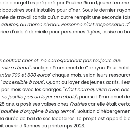
tin de courgettes préparé par Pauline Birard, jeune femme
olocataires sont installés pour dîner. Sous le dernier rayo
urnée de travail tandis qu'un autre remplit une seconde foi
s adultes, au même niveau. Personne n'est responsable d
atrice d'aide à domicile pour personnes âgées, assise au b
ces coûtent cher et ne correspondent pas toujours aux
 mis à l'écart
", souligne Emmanuel de Carayon. Pour habit
entre 700 et 800 euros
" chaque mois, selon leurs ressourc
 "
accessible à tous
". Quant au loyer des jeunes actifs, il es
s par mois avec les charges. "
C'est normal, vivre avec des
ne justifie pas un loyer au rabais
", poursuit Emmanuel de
 28 ans, a posé ses valises chez
Fratries
car elle était cert
"
bouffée d'oxygène à long terme
". Solution d'hébergeme
 la durée de bail de ses locataires. Le projet est appelé à 
it ouvrir à Rennes au printemps 2023.