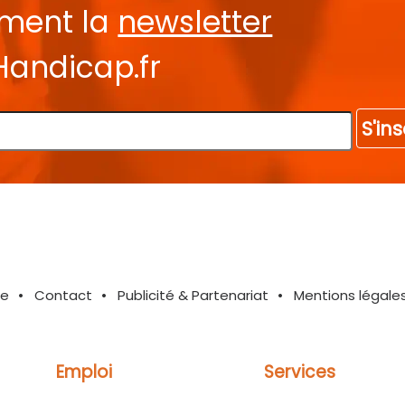
ement la
newsletter
Handicap.fr
S'ins
te
Contact
Publicité & Partenariat
Mentions légale
Emploi
Services