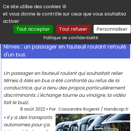
Panneau de gestion des cookies
Ce site utilise des cookies 🍪
et vous donne le contrôle sur ceux que vous souhaitez
activer
Tout accepter
Tout refuser
Personnaliser
Rechercher
Politique de confidentialité
Nîmes : un passager en fauteuil roulant refoulé
d'un bus
Un passager en fauteuil roulant qui souhaitait relier
Nîmes à Alès en bus a été confronté au refus de la
conductrice, qui a tenu des propos particulièrement
discriminants. L'échange tourne au vinaigre, la vidéo
fait le buzz.
8 août 2022
• Par
Cassandre Rogeret / Handicap.fr
« Il y a des transports
autonomes pour ça.