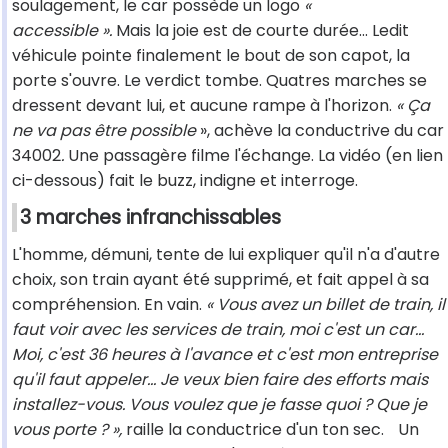
soulagement, le car possède un logo
«
accessible
».
Mais la joie est de courte durée... Ledit
véhicule pointe finalement le bout de son capot, la
porte s'ouvre. Le verdict tombe. Quatres marches se
dressent devant lui, et aucune rampe à l'horizon.
« Ça
ne va pas être possible
», achève la conductrive du car
34002
.
Une passagère filme l'échange. La vidéo (en lien
ci-dessous) fait le buzz, indigne et interroge.
3 marches infranchissables
L'homme, démuni, tente de lui expliquer qu'il n'a d'autre
choix, son train ayant été supprimé, et fait appel à sa
compréhension. En vain.
« Vous avez un billet de train, il
faut voir avec les services de train, moi c'est un car...
Moi, c'est 36 heures à l'avance et c'est mon entreprise
qu'il faut appeler... Je veux bien faire des efforts mais
installez-vous. Vous voulez que je fasse quoi ? Que je
vous porte ? »,
raille la conductrice d'un ton sec.
Un