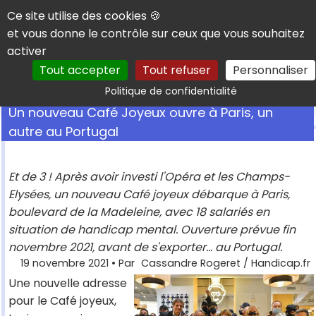
Panneau de gestion des cookies
Ce site utilise des cookies 🍪
et vous donne le contrôle sur ceux que vous souhaitez
activer
Tout accepter
Tout refuser
Personnaliser
Rechercher
Politique de confidentialité
Un nouveau Café Joyeux ouvre à Paris, un
autre au Portugal
Et de 3 ! Après avoir investi l'Opéra et les Champs-
Elysées, un nouveau Café joyeux débarque à Paris,
boulevard de la Madeleine, avec 18 salariés en
situation de handicap mental. Ouverture prévue fin
novembre 2021, avant de s'exporter... au Portugal.
19 novembre 2021
• Par
Cassandre Rogeret / Handicap.fr
Une nouvelle adresse
pour le Café joyeux,