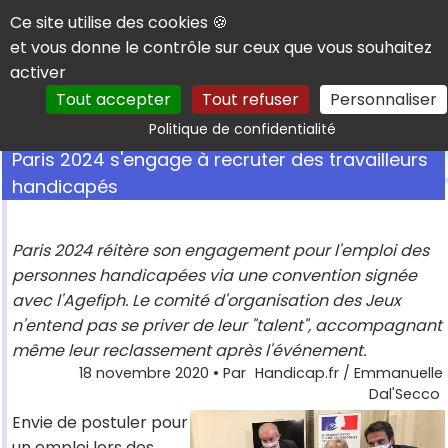
Panneau de gestion des cookies
Ce site utilise des cookies 🍪
et vous donne le contrôle sur ceux que vous souhaitez
activer
Tout accepter
Tout refuser
Personnaliser
Rechercher
Politique de confidentialité
Paris 2024 s'engage à recruter des travailleurs
handicapés
Paris 2024 réitère son engagement pour l'emploi des
personnes handicapées via une convention signée
avec l'Agefiph. Le comité d'organisation des Jeux
n'entend pas se priver de leur "talent", accompagnant
même leur reclassement après l'événement.
18 novembre 2020
• Par
Handicap.fr / Emmanuelle
Dal'Secco
Envie de postuler pour
un emploi lors des