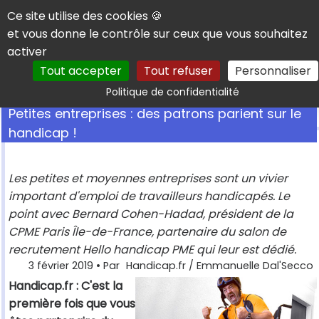
Panneau de gestion des cookies
Ce site utilise des cookies 🍪
et vous donne le contrôle sur ceux que vous souhaitez
activer
Tout accepter
Tout refuser
Personnaliser
Rechercher
Politique de confidentialité
Petites entreprises : des patrons parient sur le
handicap !
Les petites et moyennes entreprises sont un vivier
important d'emploi de travailleurs handicapés. Le
point avec Bernard Cohen-Hadad, président de la
CPME Paris Île-de-France, partenaire du salon de
recrutement Hello handicap PME qui leur est dédié.
3 février 2019
• Par
Handicap.fr / Emmanuelle Dal'Secco
Handicap.fr : C'est la
première fois que vous