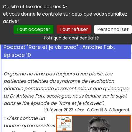
Panneau de gestion des cookies
Ce site utilise des cookies 🍪
et vous donne le contrôle sur ceux que vous souhaitez
activer
Tout accepter
Tout refuser
Personnaliser
Rechercher
Politique de confidentialité
Podcast "Rare et je vis avec" : Antoine Faix,
épisode 10
Orgasme ne rime pas toujours avec plaisir. Les
patientes atteintes du syndrome de l'excitation
génitale permanente le savent mieux que quiconque.
Le Dr Antoine Faix, sexologue, nous éclaire sur le sujet
dans le 10e épisode de "Rare et je vis avec".
10 février 2023
• Par
C.Costil & C.Rogeret
«
C'est comme un
bouton qu'on voudrait