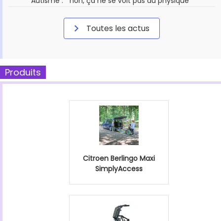
Autisme : " non, ça ne se voit pas au physique "
Toutes les actus
Produits
Citroen Berlingo Maxi
SimplyAccess