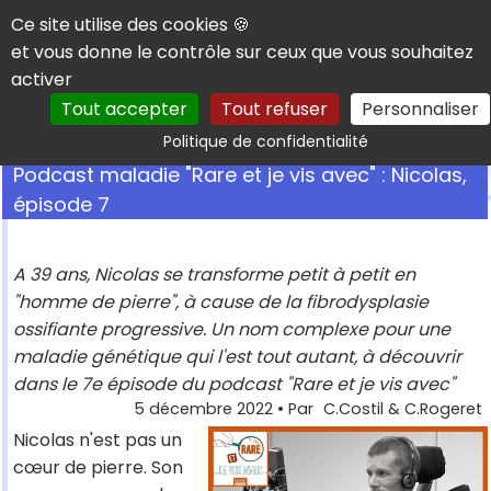
Panneau de gestion des cookies
Ce site utilise des cookies 🍪
et vous donne le contrôle sur ceux que vous souhaitez
activer
Tout accepter
Tout refuser
Personnaliser
Rechercher
Politique de confidentialité
Podcast maladie "Rare et je vis avec" : Nicolas,
épisode 7
A 39 ans, Nicolas se transforme petit à petit en
"homme de pierre", à cause de la fibrodysplasie
ossifiante progressive. Un nom complexe pour une
maladie génétique qui l'est tout autant, à découvrir
dans le 7e épisode du podcast "Rare et je vis avec"
5 décembre 2022
• Par
C.Costil & C.Rogeret
Nicolas n'est pas un
cœur de pierre. Son