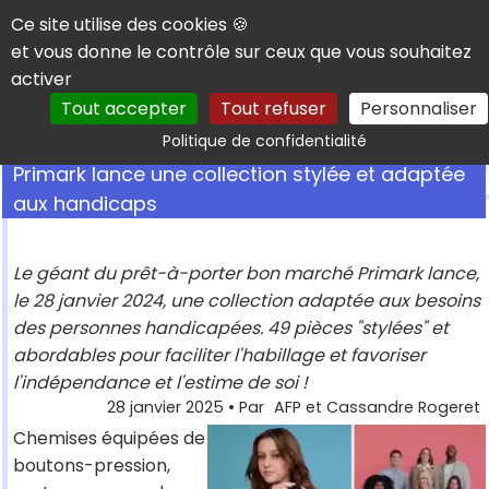
Panneau de gestion des cookies
Ce site utilise des cookies 🍪
et vous donne le contrôle sur ceux que vous souhaitez
activer
Tout accepter
Tout refuser
Personnaliser
Rechercher
Politique de confidentialité
Primark lance une collection stylée et adaptée
aux handicaps
Le géant du prêt-à-porter bon marché Primark lance,
le 28 janvier 2024, une collection adaptée aux besoins
des personnes handicapées. 49 pièces "stylées" et
abordables pour faciliter l'habillage et favoriser
l'indépendance et l'estime de soi !
28 janvier 2025
• Par
AFP et Cassandre Rogeret
Chemises équipées de
boutons-pression,