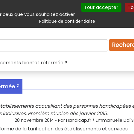
Tout accepter
To
incipal
Navigation complémentaire
Autres services
Plan du site
r ceux que vous souhaitez activer
Politique de confidentialité
Produits & services
Emploi
Droit
Tourism
Recher
lissements bientôt réformée ?
formée ?
 établissements accueillant des personnes handicapées 
 inclusives. Première réunion dès janvier 2015.
28 novembre 2014
• Par
Handicap.fr / Emmanuelle Dal'
réforme de la tarification des établissements et services