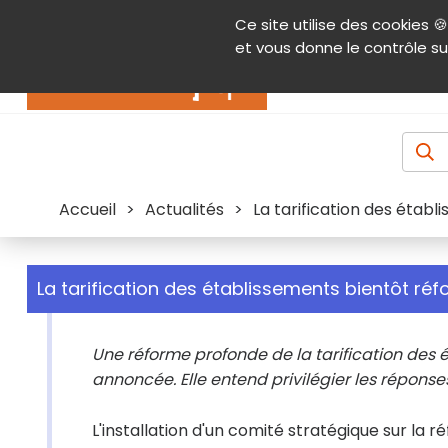
Panneau de gestion des cookies
Ce site utilise des cookies 🍪
Contenu
Aide et accessibilité
Menu pr
et vous donne le contrôle su
Actualités
Accueil
>
Actualités
>
La tarification des étab
La tarification des établissements bientôt ré
Une réforme profonde de la tarification des
annoncée. Elle entend privilégier les réponses
L'installation d'un comité stratégique sur la 