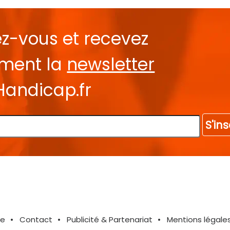
ez-vous et recevez
ement la
newsletter
Handicap.fr
S'ins
te
Contact
Publicité & Partenariat
Mentions légale