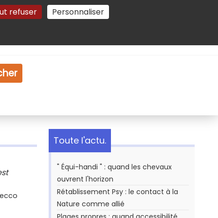
ut refuser
Personnaliser
Gestion des cookies
e
Vidéo
Dossiers
cher
Toute l'actu.
" Équi-handi " : quand les chevaux
est
ouvrent l'horizon
Rétablissement Psy : le contact à la
Secco
Nature comme allié
Plages propres : quand accessibilité