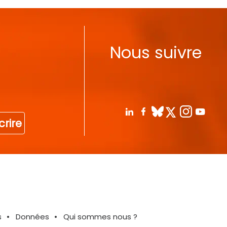
Nous suivre
crire
s
Données
Qui sommes nous ?