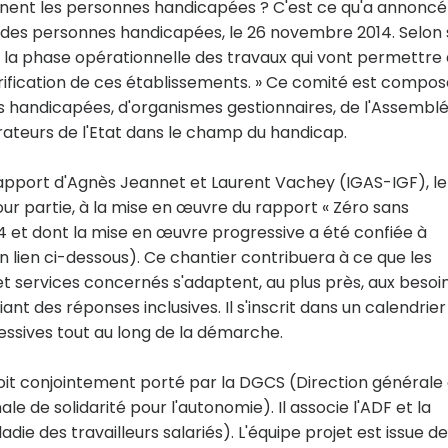
nent les personnes handicapées ? C'est ce qu'a annoncé
e des personnes handicapées, le 26 novembre 2014. Selon
la phase opérationnelle des travaux qui vont permettre
rification de ces établissements. » Ce comité est compos
s handicapées, d'organismes gestionnaires, de l'Assembl
ateurs de l'Etat dans le champ du handicap.
pport d'Agnès Jeannet et Laurent Vachey (IGAS-IGF), le
r partie, à la mise en œuvre du rapport « Zéro sans
014 et dont la mise en œuvre progressive a été confiée à
 lien ci-dessous). Ce chantier contribuera à ce que les
 services concernés s'adaptent, au plus près, aux besoi
iant des réponses inclusives. Il s'inscrit dans un calendrier
ssives tout au long de la démarche.
oit conjointement porté par la DGCS (Direction générale
le de solidarité pour l'autonomie). Il associe l'ADF et la
e des travailleurs salariés). L'équipe projet est issue de