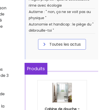
rime avec écologie
 son
Autisme : " non, ça ne se voit pas au
 de
physique "
é
Autonomie et handicap : le piège du "
ée
débrouille-toi "
Toutes les actus
Produits
ns
 de 3
 de
 la
Cabine de douche -