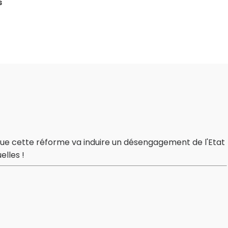
s
 que cette réforme va induire un désengagement de l'Etat
lles !