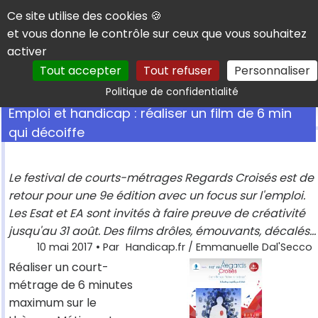
Panneau de gestion des cookies
Ce site utilise des cookies 🍪
et vous donne le contrôle sur ceux que vous souhaitez
activer
Tout accepter
Tout refuser
Personnaliser
Rechercher
Politique de confidentialité
Emploi et handicap : réaliser un film de 6 min
qui décoiffe
Le festival de courts-métrages Regards Croisés est de
retour pour une 9e édition avec un focus sur l'emploi.
Les Esat et EA sont invités à faire preuve de créativité
jusqu'au 31 août. Des films drôles, émouvants, décalés...
10 mai 2017
• Par
Handicap.fr / Emmanuelle Dal'Secco
Réaliser un court-
métrage de 6 minutes
maximum sur le