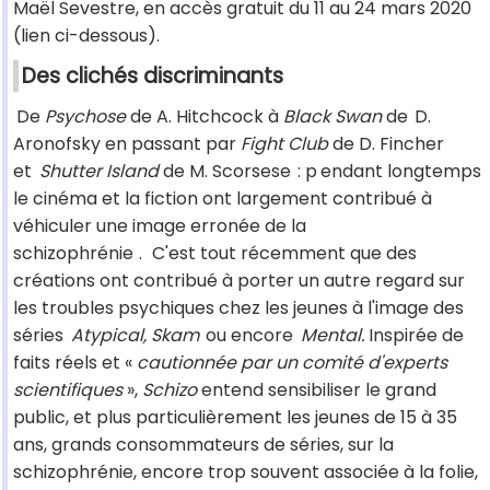
Maël Sevestre, en accès gratuit du 11 au 24 mars 2020
(lien ci-dessous).
Des clichés discriminants
De
Psychose
de A. Hitchcock à
Black Swan
de
D.
Aronofsky en passant par
Fight Club
de D. Fincher
et
Shutter Island
de M. Scorsese
: p
endant longtemps
le cinéma et la fiction ont largement contribué à
véhiculer une image erronée de la
schizophrénie
.
C'est tout récemment que des
créations ont contribué à porter un autre regard sur
les troubles psychiques chez les jeunes à l'image des
séries
Atypical, Skam
ou encore
Mental.
Inspirée de
faits réels et «
cautionnée par un comité d'experts
scientifiques
»,
Schizo
entend sensibiliser le grand
public, et plus particulièrement les jeunes de 15 à 35
ans, grands consommateurs de séries, sur la
schizophrénie, encore trop souvent associée à la folie,