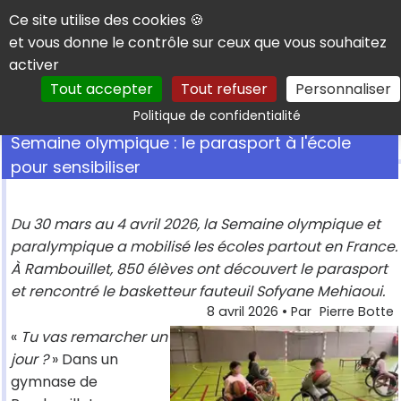
Panneau de gestion des cookies
Ce site utilise des cookies 🍪
et vous donne le contrôle sur ceux que vous souhaitez
activer
Tout accepter
Tout refuser
Personnaliser
Rechercher
Politique de confidentialité
Semaine olympique : le parasport à l'école
pour sensibiliser
Du 30 mars au 4 avril 2026, la Semaine olympique et
paralympique a mobilisé les écoles partout en France.
À Rambouillet, 850 élèves ont découvert le parasport
et rencontré le basketteur fauteuil Sofyane Mehiaoui.
8 avril 2026
• Par
Pierre Botte
«
Tu vas remarcher un
jour ?
» Dans un
gymnase de