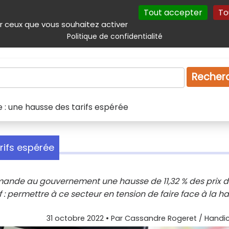
Tout accepter
To
incipal
Navigation complémentaire
Autres services
Plan du site
r ceux que vous souhaitez activer
Politique de confidentialité
Produits & services
Emploi
Droit
Tourism
Recher
e : une hausse des tarifs espérée
rifs espérée
emande au gouvernement une hausse de 11,32 % des prix 
f : permettre à ce secteur en tension de faire face à la h
31 octobre 2022
• Par
Cassandre Rogeret / Handic