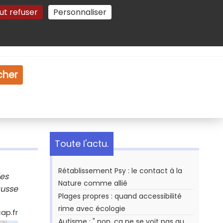
ut refuser
Personnaliser
Gestion des cookies
e
Vidéo
Dossiers
cher
Toute l'actu.
Rétablissement Psy : le contact à la
des
Nature comme allié
ausse
Plages propres : quand accessibilité
rime avec écologie
ap.fr
Autisme : " non, ça ne se voit pas au