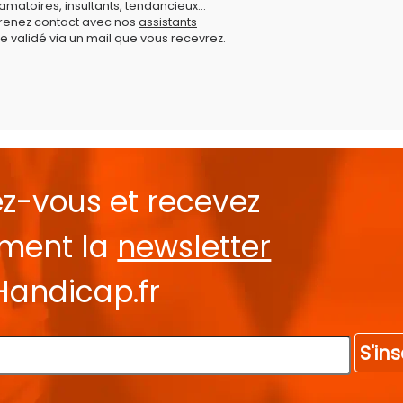
amatoires, insultants, tendancieux...
prenez contact avec nos
assistants
e validé via un mail que vous recevrez.
ez-vous et recevez
ement la
newsletter
Handicap.fr
S'ins