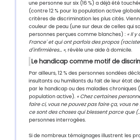
une personne sur six (16 %) a déjà été touchée 
(contre 12 % pour la population active globa
critères de discrimination les plus cités. Vien
couleur de peau (une sur deux de celles qui so
personnes perçues comme blanches) :
« Il y
France' et qui ont parfois des propos (racist
d'infirmières… »,
révèle une aide à domicile.
Le handicap comme motif de discri
Par ailleurs, 12 % des personnes sondées déc
insultants ou humiliants du fait de leur état d
par le handicap ou des maladies chroniques (28
population active).
« Chez certaines personnes
faire ci, vous ne pouvez pas faire ça, vous n
ce sont des choses qui blessent parce que (…) j
personnes interrogées.
Si de nombreux témoignages illustrent les pr