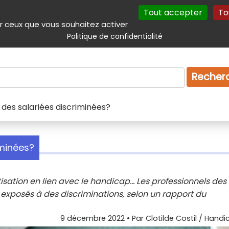
Tout accepter
To
incipal
Navigation complémentaire
Autres services
Plan du site
r ceux que vous souhaitez activer
Politique de confidentialité
Produits & services
Emploi
Droit
Tourism
Recher
: des salariées discriminées?
iminées?
sation en lien avec le handicap... Les professionnels des
, exposés à des discriminations, selon un rapport du
9 décembre 2022
• Par
Clotilde Costil / Handi