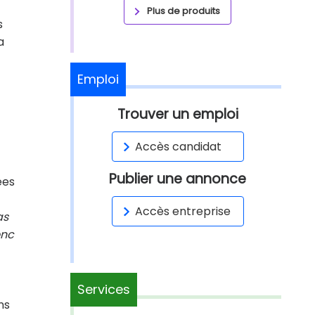
Plus de produits
s
a
Emploi
Trouver un emploi
Accès candidat
Publier une annonce
ées
Accès entreprise
as
onc
Services
ns