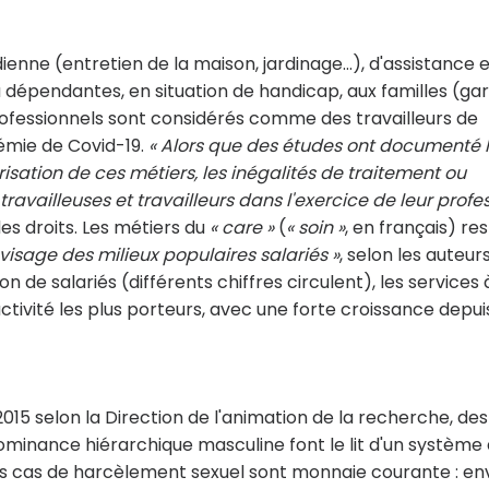
ienne (entretien de la maison, jardinage…), d'assistance 
pendantes, en situation de handicap, aux familles (ga
 professionnels sont considérés comme des travailleurs de
émie de Covid-19.
« Alors que des études ont documenté 
orisation de ces métiers, les inégalités de traitement ou
ravailleuses et travailleurs dans l'exercice de leur profe
des droits. Les métiers du
« care »
(
« soin »
, en français) re
visage des milieux populaires salariés »
, selon les auteur
on de salariés (différents chiffres circulent), les services 
ivité les plus porteurs, avec une forte croissance depuis
15 selon la Direction de l'animation de la recherche, des
dominance hiérarchique masculine font le lit d'un système
 les cas de harcèlement sexuel sont monnaie courante : en