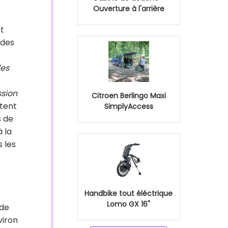
Ouverture à l'arrière
et
rdes
les
ssion
Citroen Berlingo Maxi
stent
SimplyAccess
s de
à la
 les
Handbike tout éléctrique
Lomo GX 16"
 de
viron