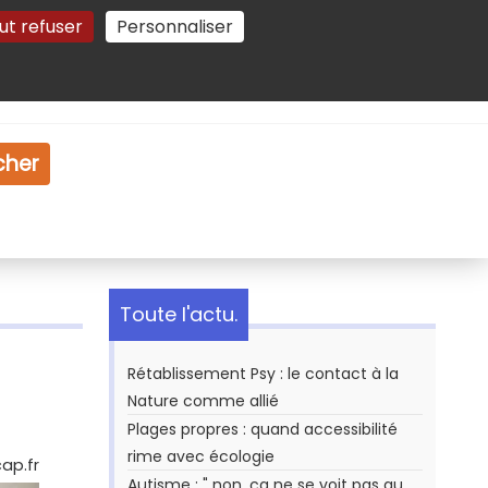
ut refuser
Personnaliser
Gestion des cookies
e
Vidéo
Dossiers
cher
Toute l'actu.
Rétablissement Psy : le contact à la
Nature comme allié
Plages propres : quand accessibilité
rime avec écologie
cap.fr
Autisme : " non, ça ne se voit pas au