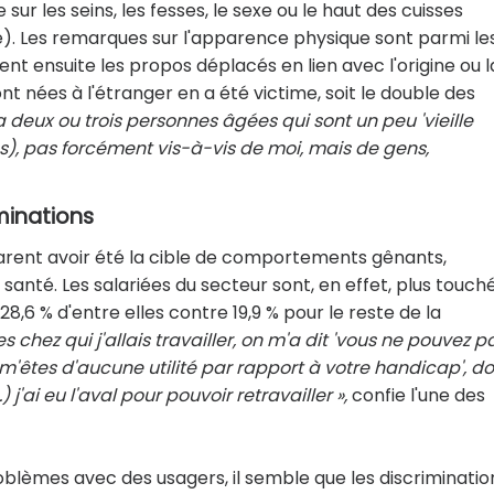
sur les seins, les fesses, le sexe ou le haut des cuisses
le). Les remarques sur l'apparence physique sont parmi le
nent ensuite les propos déplacés en lien avec l'origine ou l
nt nées à l'étranger en a été victime, soit le double des
 a deux ou trois personnes âgées qui sont un peu 'vieille
es), pas forcément vis-à-vis de moi, mais de gens,
minations
larent avoir été la cible de comportements gênants,
e santé. Les salariées du secteur sont, en effet, plus touch
,6 % d'entre elles contre 19,9 % pour le reste de la
 chez qui j'allais travailler, on m'a dit 'vous ne pouvez p
e m'êtes d'aucune utilité par rapport à votre handicap', d
'ai eu l'aval pour pouvoir retravailler »,
confie l'une des
oblèmes avec des usagers, il semble que les discriminatio