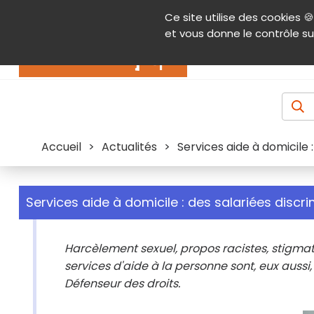
Panneau de gestion des cookies
Ce site utilise des cookies 🍪
Contenu
Aide et accessibilité
Menu pr
et vous donne le contrôle su
Actualités
Accueil
>
Actualités
>
Services aide à domicile 
Services aide à domicile : des salariées discr
Harcèlement sexuel, propos racistes, stigmati
services d'aide à la personne sont, eux aussi
Défenseur des droits.