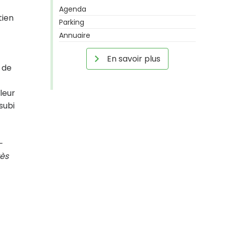
Agenda
tien
Parking
Annuaire
En savoir plus
 de
leur
subi
-
rès