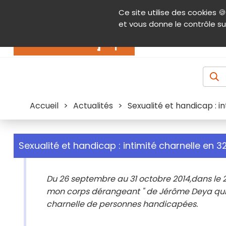
Panneau de gestion des cookies
Ce site utilise des cookies 🍪
Contenu
Aide et accessibilité
Menu pr
et vous donne le contrôle su
Actualités
Accueil
>
Actualités
>
Sexualité et handicap : i
Sexualité et handicap : intimité charnelle en 3
Du 26 septembre au 31 octobre 2014,dans le 2
mon corps dérangeant " de Jérôme Deya qui rév
charnelle de personnes handicapées.