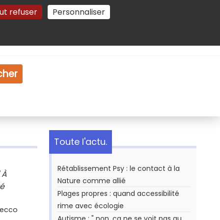
ut refuser
Personnaliser
Gestion des cookies
e
Vidéo
Dossiers
cher
Toute l'actu.
Rétablissement Psy : le contact à la
 À
Nature comme allié
té
Plages propres : quand accessibilité
rime avec écologie
Secco
Autisme : " non, ça ne se voit pas au