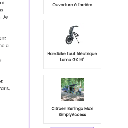
oi
Ouverture à l'arrière
ns
. Je
ant
he a
Handbike tout éléctrique
s
Lomo GX 16"
et
aris,
Citroen Berlingo Maxi
SimplyAccess