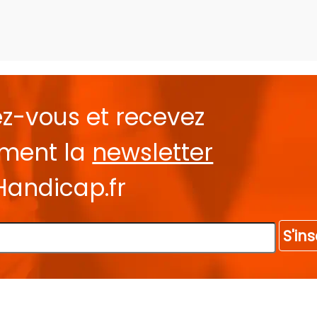
ez-vous et recevez
ement la
newsletter
Handicap.fr
S'ins