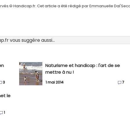
ervés.© Handicap.fr. Cet article a été rédigé par Emmanuelle Dal'Sec
.fr vous suggère aussi...
en
Naturisme et handicap : l'art de se
mettre à nu !
3
1 mai 2014
7
met le
1