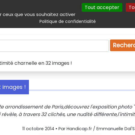
Tout accepter
To
incipal
Navigation complémentaire
Autres services
Plan du site
r ceux que vous souhaitez activer
Politique de confidentialité
Produits & services
Emploi
Droit
Tourism
Recher
ntimité charnelle en 32 images !
2 images !
e arrondissement de Paris,découvrez l'exposition photo "
èle, à travers 32 clichés, une nudité différente,l'intimi
11 octobre 2014
• Par
Handicap.fr / Emmanuelle Dal'