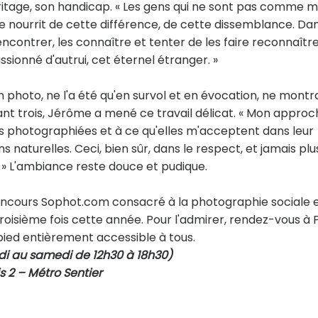
ritage, son handicap. « Les gens qui ne sont pas comme m
se nourrit de cette différence, de cette dissemblance. Da
rencontrer, les connaître et tenter de les faire reconnaître
sionné d'autrui, cet éternel étranger. »
en photo, ne l'a été qu'en survol et en évocation, ne montr
urant trois, Jérôme a mené ce travail délicat. « Mon approc
s photographiées et à ce qu'elles m'acceptent dans leur
s naturelles. Ceci, bien sûr, dans le respect, et jamais plu
 » L'ambiance reste douce et pudique.
concours Sophot.com consacré à la photographie sociale 
roisième fois cette année. Pour l'admirer, rendez-vous à P
n-pied entièrement accessible à tous.
di au samedi de 12h30 à 18h30)
is 2 – Métro Sentier