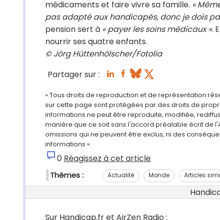
médicaments et faire vivre sa famille.
« Même 
pas adapté aux handicapés, donc je dois pay
pension sert à
« payer les soins médicaux »
. 
nourrir ses quatre enfants.
© Jörg Hüttenhölscher/Fotolia
Partager sur :
« Tous droits de reproduction et de représentation ré
sur cette page sont protégées par des droits de propri
informations ne peut être reproduite, modifiée, rediff
manière que ce soit sans l'accord préalable écrit de l'
omissions qui ne peuvent être exclus, ni des conséque
informations ».
0
Réagissez à cet article
Thèmes :
Actualité
Monde
Articles simi
Handicap
Sur Handicap.fr et AirZen Radio :