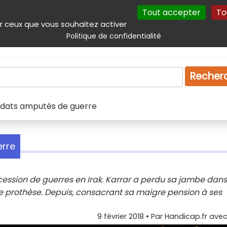
Tout accepter
To
incipal
Navigation complémentaire
Autres services
Plan du site
r ceux que vous souhaitez activer
Politique de confidentialité
Produits & services
Emploi
Droit
Tourism
Recher
 soldats amputés de guerre
erre
cession de guerres en Irak. Karrar a perdu sa jambe dan
ne prothèse. Depuis, consacrant sa maigre pension à ses
9 février 2018
• Par
Handicap.fr avec 