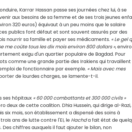
nduire, Karrar Hassan passe ses journées chez lui, à se
venir aux besoins de sa femme et de ses trois jeunes enfa
viron 320 euros) équivaut à un peu moins que le salaire
ces publics font défaut et sont souvent assurés par des
a fois nourrir sa famille et payer ses médicaments.
« Le gel 
 me coûte tous les dix mois environ 800 dollars »
, envir
artement exigu d'un quartier populaire de Bagdad. Pour
ulots comme une grande partie des Irakiens qui travaillent
emploi de fonctionnaire par exemple.
« Mais avec mes
porter de lourdes charges, se lamente-t-il.
s ses hôpitaux
« 60 000 combattants et 300 000 civils »
deux de cette coalition. Dhia Hussein, qui dirige al-Razi,
s six mois, son établissement a dispensé des soins à
 trois ans de lutte contre l'EI, le
Hachd
a fait état de quel
Des chiffres auxquels il faut ajouter le bilan, non