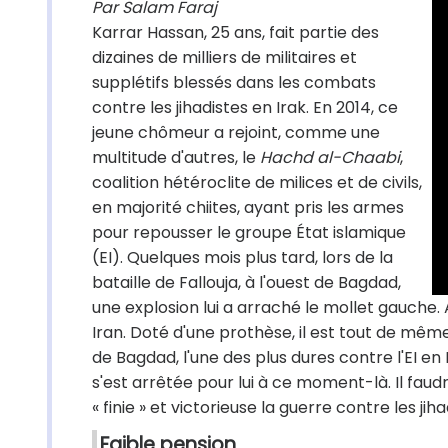
Par Salam Faraj
Karrar Hassan, 25 ans, fait partie des
dizaines de milliers de militaires et
supplétifs blessés dans les combats
contre les jihadistes en Irak. En 2014, ce
jeune chômeur a rejoint, comme une
multitude d'autres, le
Hachd al-Chaabi
,
coalition hétéroclite de milices et de civils,
en majorité chiites, ayant pris les armes
pour repousser le groupe État islamique
(EI). Quelques mois plus tard, lors de la
bataille de Fallouja, à l'ouest de Bagdad,
une explosion lui a arraché le mollet gauche. 
Iran. Doté d'une prothèse, il est tout de même 
de Bagdad, l'une des plus dures contre l'EI en I
s'est arrêtée pour lui à ce moment-là. Il f
« finie » et victorieuse la guerre contre les jiha
Faible pension