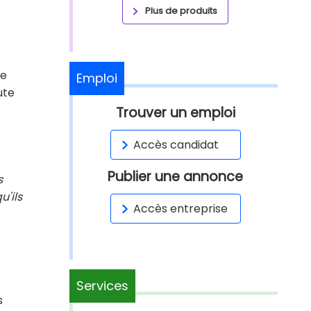
Plus de produits
re
Emploi
ute
Trouver un emploi
Accès candidat
Publier une annonce
s
u'ils
Accès entreprise
r
Services
s