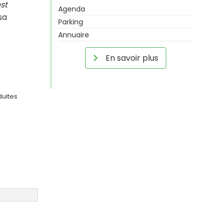
st
Agenda
sa
Parking
Annuaire
En savoir plus
duites