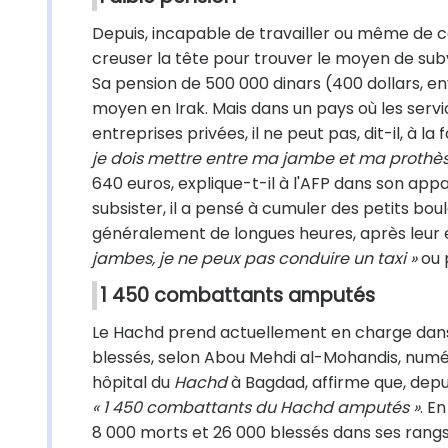
Depuis, incapable de travailler ou même de co
creuser la tête pour trouver le moyen de sub
Sa pension de 500 000 dinars (400 dollars, en
moyen en Irak. Mais dans un pays où les servi
entreprises privées, il ne peut pas, dit-il, à l
je dois mettre entre ma jambe et ma prothèse
640 euros, explique-t-il à l'AFP dans son app
subsister, il a pensé à cumuler des petits bo
généralement de longues heures, après leur 
jambes, je ne peux pas conduire un taxi »
ou 
1 450 combattants amputés
Le Hachd prend actuellement en charge dan
blessés, selon Abou Mehdi al-Mohandis, numéro 
hôpital du
Hachd
à Bagdad, affirme que, depui
« 1 450 combattants du Hachd amputés »
. En
8 000 morts et 26 000 blessés dans ses rangs. 