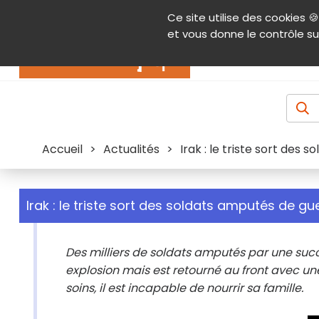
Panneau de gestion des cookies
Ce site utilise des cookies 🍪
Contenu
Aide et accessibilité
Menu pr
et vous donne le contrôle su
Actualités
Accueil
>
Actualités
>
Irak : le triste sort des
Irak : le triste sort des soldats amputés de gu
Des milliers de soldats amputés par une suc
explosion mais est retourné au front avec u
soins, il est incapable de nourrir sa famille.