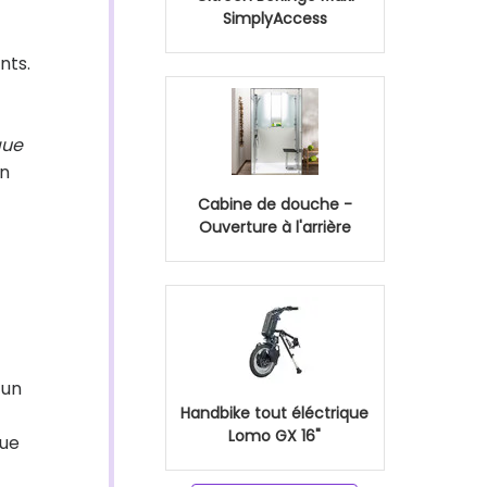
SimplyAccess
nts.
que
on
Cabine de douche -
Ouverture à l'arrière
 un
Handbike tout éléctrique
Lomo GX 16"
que