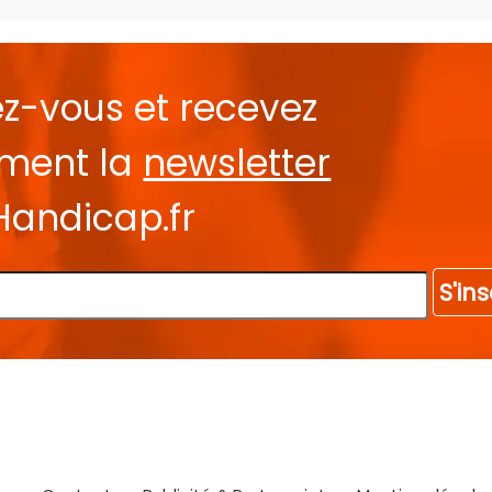
ez-vous et recevez
ement la
newsletter
Handicap.fr
S'ins