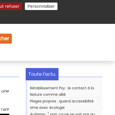
ut refuser
Personnaliser
Gestion des cookies
e
Vidéo
Dossiers
cher
Toute l'actu.
Rétablissement Psy : le contact à la
s une
Nature comme allié
Plages propres : quand accessibilité
rime avec écologie
l'AFP
Autisme : " non, ça ne se voit pas au