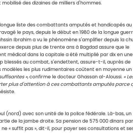
 mobilisé des dizaines de milliers d'hommes.
la longue liste des combattants amputés et handicapés au
 ravagé le pays, depuis le début en 1980 de la longue guer
Tahssin Ibrahim a vu le phénomène s'amplifier depuis la ch
 exerce depuis plus de trente ans à Bagdad assure que le
t médical dans la capitale a été multiplié par dix en une
p blessés au combat, s'endettent, assure-t-il, auprès de
s modèles les plus rudimentaires coûtent en moyenne un
suffisantes »
, confirme le docteur Ghassan al-Aloussi.
« Le
orter plus d'attention à ces combattants amputés parce q
ésiste.
l (nord) avec son unité de la police fédérale. Là-bas, un
 partie de la jambe droite. Sa pension de 575 000 dinars pa
e « suffit pas », dit-il, pour payer ses consultations et se