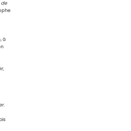
 de
tophe
, à
on
r,
r.
ois