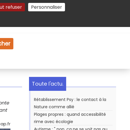
ut refuser
Personnaliser
Gestion des cookies
e
Vidéo
Dossiers
cher
Toute l'actu.
Rétablissement Psy : le contact à la
onte
Nature comme allié
sant
Plages propres : quand accessibilité
rime avec écologie
ap.fr
Autisme : " non, ça ne se voit pas au