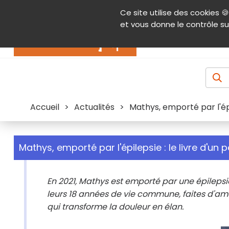
Panneau de gestion des cookies
Ce site utilise des cookies 🍪
Contenu
Aide et accessibilité
Menu pr
et vous donne le contrôle su
Actualités
Accueil
>
Actualités
>
Mathys, emporté par l'épi
Mathys, emporté par l'épilepsie : le livre d'un
En 2021, Mathys est emporté par une épilepsie
leurs 18 années de vie commune, faites d'amour
qui transforme la douleur en élan.