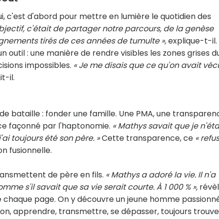
i, c'est d'abord pour mettre en lumière le quotidien des
objectif, c'était de partager notre parcours, de la genèse
ignements tirés de ces années de tumulte »,
explique-t-il.
un outil : une manière de rendre visibles les zones grises d
cisions impossibles.
« Je me disais que ce qu'on avait véc
t-il.
nde bataille : fonder une famille. Une PMA, une transparen
oce façonné par l'haptonomie.
« Mathys savait que je n'éta
ai toujours été son père. »
Cette transparence, ce
« refu
on fusionnelle.
ransmettent de père en fils.
« Mathys a adoré la vie. Il n'a
omme s'il savait que sa vie serait courte. À 1 000 % »,
révè
erse chaque page. On y découvre un jeune homme passionné
tion, apprendre, transmettre, se dépasser, toujours trouve