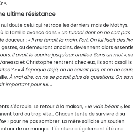
 ».
me ultime résistance
 nul doute celui qui retrace les derniers mois de Mathys,
 où la famille avance dans
« un tunnel dont on ne sort pas
de douceur :
« Il me tenait la main. Fort. On lui lisait des liv
 gestes, au demeurant anodins, deviennent alors essentie
urs, il avait le sourire jusqu'aux oreilles. Sans un mot »,
s
anessa et Christophe rentrent chez eux, ils sont assaillis
tes ? » « À l'époque déjà, on ne savait pas, et on ne saur
lle
. À vrai dire, on ne se posait plus de questions. On sav
ait important pour lui. »
nts s'écroule. Le retour à la maison,
« le vide béant »,
les
nnent tard ou trop vite... Chacun tente de survivre à sa
ise »
pour ne pas sombrer. La mère sollicite un soutien
re autour de ce manque. L'écriture a également été une