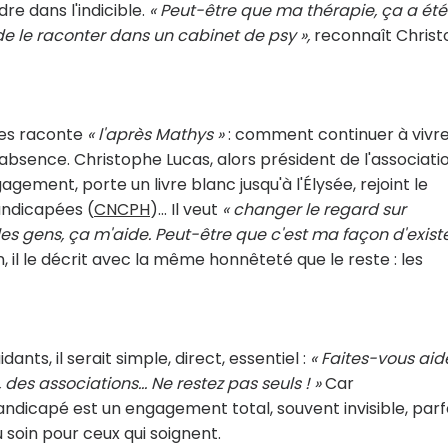
re dans l'indicible.
« Peut-être que ma thérapie, ça a été
 de le raconter dans un cabinet de psy »,
reconnaît Chris
ges raconte
« l'après Mathys »
: comment continuer à vivre
l'absence. Christophe Lucas, alors président de l'associati
gement, porte un livre blanc jusqu'à l'Élysée, rejoint le
andicapées (
CNCPH
)... Il veut
« changer le regard sur
er les gens, ça m'aide. Peut-être que c'est ma façon d'existe
, il le décrit avec la même honnêteté que le reste : les
nts, il serait simple, direct, essentiel :
« Faites-vous aide
des associations… Ne restez pas seuls ! »
Car
icapé est un engagement total, souvent invisible, parf
u soin pour ceux qui soignent.