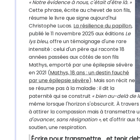
« Notre évidence à nous, c'était d'être là. »
Cette phrase, écrite au chevet de son fils,
résume le livre que signe aujourd'hui
Christophe Lucas.
La résilience du papillon
,
publié le 11 novembre 2025 aux éditions
Le
lys bleu
, offre un témoignage d'une rare
intensité : celui d'un père qui raconte 18
années passées aux côtés de son fils
Mathys, emporté par une épilepsie sévère
en 2021 (
Mathys, 18 ans : un destin fauché
par une épilepsie sévère
)
. Mais son récit ne
se résume pas à la maladie : il dit la
paternité qui se construit
« bien au-delà de l
même lorsque l'horizon s'obscurcit. À trave
à attirer la compassion mais à transmettre un
d'avancer, sans résignation »,
et d'offrir aux
soutien, une respiration.
Écrire pour transmettre… et tenir de