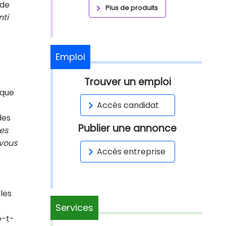
 de
Plus de produits
nti
Emploi
Trouver un emploi
ique
Accès candidat
es
Publier une annonce
les
 vous
Accès entreprise
les
Services
e-t-