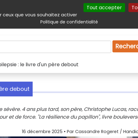
Tout accepter
To
incipal
Navigation complémentaire
Autres services
Plan du site
r ceux que vous souhaitez activer
Politique de confidentialité
Produits & services
Emploi
Droit
Tourism
Recher
lepsie : le livre d'un père debout
 père debout
 sévère. 4 ans plus tard, son père, Christophe Lucas, rac
 et de force. "La résilience du papillon", livre boulever
16 décembre 2025
• Par
Cassandre Rogeret / Handic