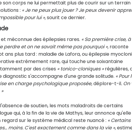
son corps ne lui permettait plus de courir sur un terrain
solutions :
« Je ne peux plus jouer ? Je peux devenir appre
impossible pour lui »,
sourit ce dernier.
ude
le et méconnue des épilepsies rares.
« Sa première crise, à
ru le perdre et on ne savait même pas pourquoi »,
raconte
t ans plus tard : maladie de Lafora, ou épilepsie myoclon
érative extrêmement rare, qui touche une soixantaine
notamment par des crises
« tonico-cloniques »
régulières
,
d
e diagnostic s'accompagne d'une grande solitude.
« Pour 
 prise en charge psychologique proposée,
déplore-t-il
. On
.
»
 l'absence de soutien, les mots maladroits de certains
e qui, à la fin de la vie de Mathys, leur annonce qu'elle 
 regard sur le système médical reste nuancé :
« Certains
tres… moins. C'est exactement comme dans la vie »
, estim