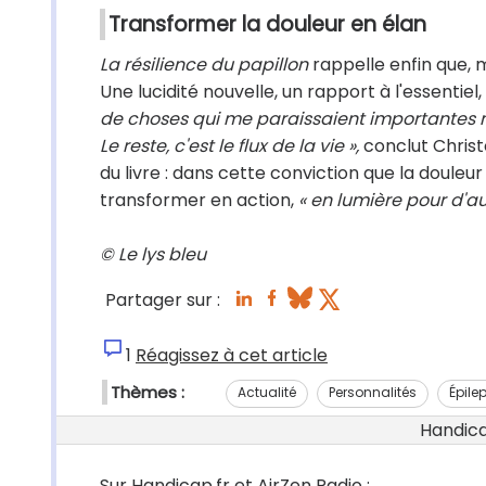
Transformer la douleur en élan
La résilience du papillon
rappelle enfin que, 
Une lucidité nouvelle, un rapport à l'essenti
de choses qui me paraissaient importantes ne
Le reste, c'est le flux de la vie »,
conclut Christ
du livre : dans cette conviction que la douleu
transformer en action,
« en lumière pour d'au
© Le lys bleu
Partager sur :
1
Réagissez à cet article
Thèmes :
Actualité
Personnalités
Épile
Handicap
Sur Handicap.fr et AirZen Radio :