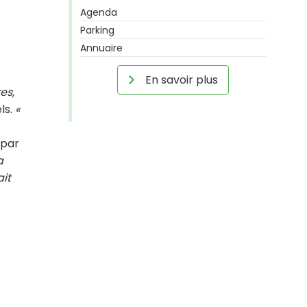
Agenda
Parking
Annuaire
En savoir plus
res,
ls.
«
e
 par
a
ait