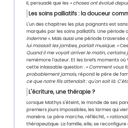
il, persuadé que les
« choses ont évolué depuis
Les soins palliatifs : la douceur com
L'un des chapitres les plus poignants est sans
marqués par les soins palliatifs. Une période
indemne ».
Mais aussi une période traversée 
lui massait les jambes, parlait musique. »
Ces
Quand il me voyait arriver le matin, certains jo
remémore l'auteur.
Et les brefs moments où V
cette inlassable question :
« Comment vous fai
probablement jamais,
répond le père de fami
ce que notre fils attendait : qu'on soit là. C'ét
L'écriture, une thérapie ?
Lorsque Mathys s'éteint, le monde de ses pare
premiers jours impossibles, les larmes qui vie
manière. Le père marche, réfléchit,
« rational
thérapeutique. La famille, elle, se reconfigu