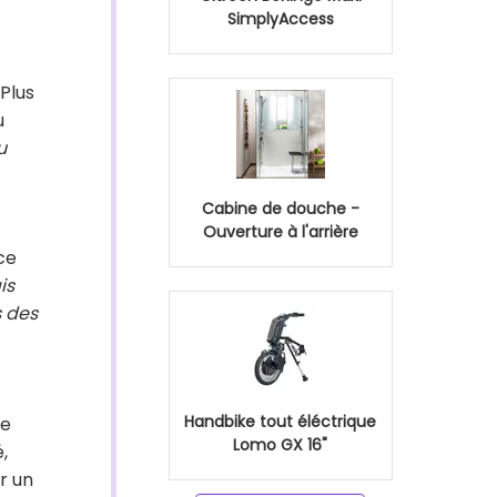
SimplyAccess
 Plus
u
u
Cabine de douche -
Ouverture à l'arrière
ce
is
s des
Handbike tout éléctrique
le
Lomo GX 16"
,
r un