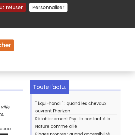
ut refuser
Personnaliser
Gestion des cookies
e
Vidéo
Dossiers
cher
Toute l'actu.
" Équi-handi " : quand les chevaux
ville
ouvrent l'horizon
s.
Rétablissement Psy : le contact à la
Nature comme allié
Secco
Plages propres : quand accessibilité