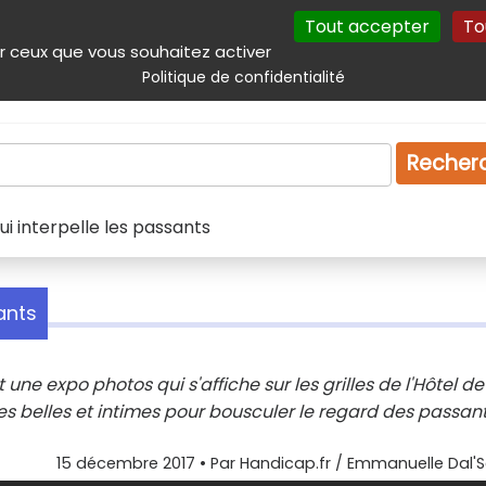
Tout accepter
To
incipal
Navigation complémentaire
Autres services
Plan du site
r ceux que vous souhaitez activer
Politique de confidentialité
Produits & services
Emploi
Droit
Tourism
Recher
ui interpelle les passants
ants
ne expo photos qui s'affiche sur les grilles de l'Hôtel de 
ages belles et intimes pour bousculer le regard des passant
15 décembre 2017
• Par
Handicap.fr / Emmanuelle Dal'