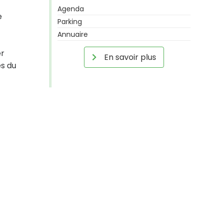
Agenda
e
Parking
Annuaire
er
En savoir plus
es du