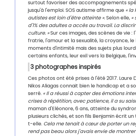
surtout favoriser des accompagnements spéci
jusqu'à l'emploi. SOS autisme affirme que
« la
autistes est loin d'être atteinte »
. Selon elle,
« 
d'1% des adultes a accès au travail. La discr
culture. »
Sur ces images, des scènes de vie : l'
fratrie, l'amour et la sexualité, la croyance, l
moments d'intimité mais des sujets plus lour
certains enfants, leur exil vers la Belgique, l'in
3 photographes inspirés
Ces photos ont été prises à l'été 2017. Laure
Nikos Aliagas connait bien le handicap et a 
serré.
« Il a réussi à capter des émotions inte
crises à répétition, avec patience, il a su sa
maman d'Eléonore, 6 ans, atteinte du syndrom
plusieurs clichés, et son fils Benjamin écrit un
t-elle.
Cela me tenait à cœur de porter un rega
rend pas beau alors j'avais envie de montrer