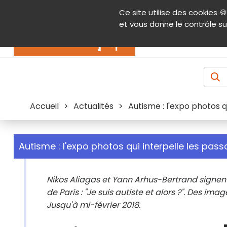
Panneau de gestion des cookies
Ce site utilise des cookies 🍪
Contenu
Aide et accessibilité
Menu pr
et vous donne le contrôle su
Actualités
Accueil
>
Actualités
>
Autisme : l'expo photos q
Autisme : l'expo photos qui interpelle les pass
Nikos Aliagas et Yann Arhus-Bertrand signent u
de Paris : "Je suis autiste et alors ?". Des im
Jusqu'à mi-février 2018.