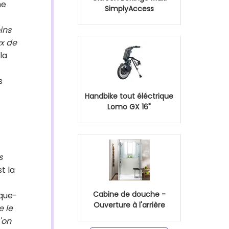
he
SimplyAccess
ins
ux de
la
s
Handbike tout éléctrique
Lomo GX 16"
s
t la
Cabine de douche -
ique-
Ouverture à l'arrière
e le
'on