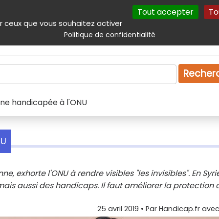
Tout accepter
To
incipal
Navigation complémentaire
Autres services
Plan du site
r ceux que vous souhaitez activer
Politique de confidentialité
Produits & services
Emploi
Droit
Tourism
Recher
nne handicapée à l'ONU
NU
 exhorte l'ONU à rendre visibles "les invisibles". En Syrie
is aussi des handicaps. Il faut améliorer la protection 
25 avril 2019
• Par
Handicap.fr avec 