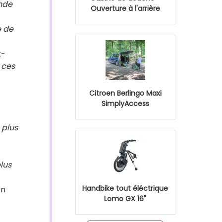
onde
Ouverture à l'arrière
e de
t-
 ces
Citroen Berlingo Maxi
SimplyAccess
a plus
lus
Handbike tout éléctrique
on
Lomo GX 16"