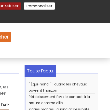
ut refuser
Personnaliser
Gestion des cookies
e
Vidéo
Dossiers
cher
Toute l'actu.
" Équi-handi " : quand les chevaux
, les
ouvrent l'horizon
des
Rétablissement Psy : le contact à la
Nature comme allié
l'AFP
Plages propres : quand accessibilité