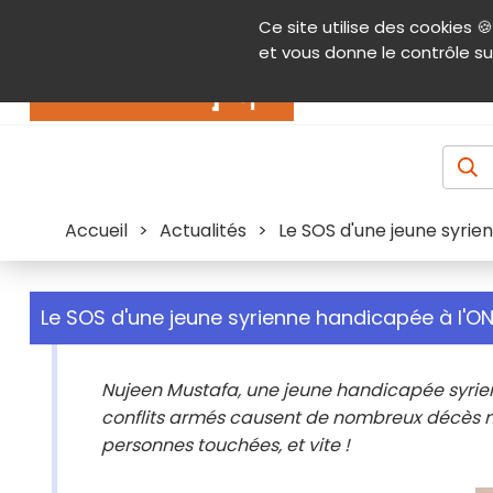
Panneau de gestion des cookies
Ce site utilise des cookies 🍪
Contenu
Aide et accessibilité
Menu pr
et vous donne le contrôle su
Actualités
Accueil
>
Actualités
>
Le SOS d'une jeune syrie
Le SOS d'une jeune syrienne handicapée à l'O
Nujeen Mustafa, une jeune handicapée syrienne,
conflits armés causent de nombreux décès ma
personnes touchées, et vite !