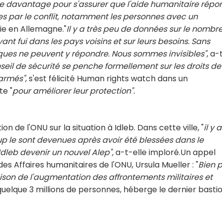
re davantage pour s'assurer que l'aide humanitaire rép
s par le conflit, notamment les personnes avec un
die en Allemagne.
"
Il y a très peu de données sur le nombr
t fui dans les pays voisins et sur leurs besoins. Sans
iques ne peuvent y répondre. Nous sommes invisibles"
, a-
nseil de sécurité se penche formellement sur les droits de
 armés"
, s'est félicité Human rights watch dans un
e "
pour améliorer leur protection".
n de l'ONU sur la situation à Idleb. Dans cette ville, "
il y 
 le sont devenues après avoir été blessées dans le
 Idleb devenir un nouvel Alep",
a-t-elle imploré.Un appel
 Affaires humanitaires de l'ONU, Ursula Mueller : "
Bien p
raison de l'augmentation des affrontements militaires et
t quelque 3 millions de personnes, héberge le dernier basti