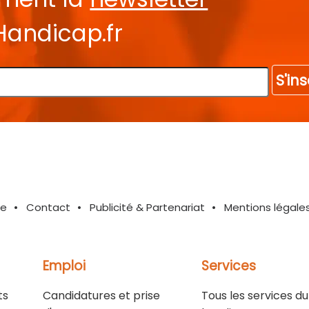
Handicap.fr
S'ins
te
Contact
Publicité & Partenariat
Mentions légale
Emploi
Services
ts
Candidatures et prise
Tous les services du