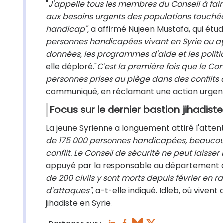
"
J'appelle tous les membres du Conseil à fai
aux besoins urgents des populations touchée
handicap",
a affirmé Nujeen Mustafa, qui étu
personnes handicapées vivant en Syrie ou ayan
données, les programmes d'aide et les polit
elle déploré.
"
C'est la première fois que le Co
personnes prises au piège dans des conflits
communiqué, en réclamant une action urgent
Focus sur le dernier bastion jihadiste
La jeune Syrienne a longuement attiré l'attentio
de 175 000 personnes handicapées, beaucoup
conflit. Le Conseil de sécurité ne peut laisser
appuyé par la responsable au département des
de 200 civils y sont morts depuis février en 
d'attaques"
, a-t-elle indiqué. Idleb, où viven
jihadiste en Syrie.