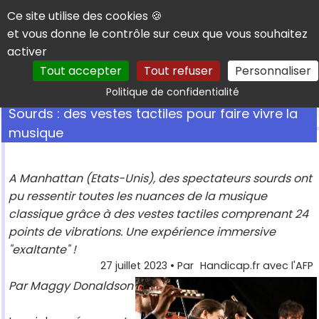
Panneau de gestion des cookies
Ce site utilise des cookies 🍪
et vous donne le contrôle sur ceux que vous souhaitez
activer
Tout accepter
Tout refuser
Personnaliser
Rechercher
Politique de confidentialité
Sourds : des vestes tactiles pour faire vivre la
musique
A Manhattan (Etats-Unis), des spectateurs sourds ont
pu ressentir toutes les nuances de la musique
classique grâce à des vestes tactiles comprenant 24
points de vibrations. Une expérience immersive
"exaltante" !
27 juillet 2023
• Par
Handicap.fr avec l'AFP
Par Maggy Donaldson