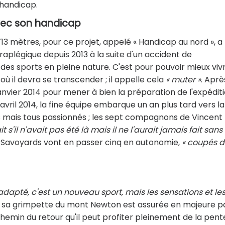
handicap.
avec son handicap
13 mètres, pour ce projet, appelé « Handicap au nord », a
plégique depuis 2013 à la suite d'un accident de
des sports en pleine nature. C'est pour pouvoir mieux viv
où il devra se transcender ; il appelle cela
« muter »
. Aprè
 janvier 2014 pour mener à bien la préparation de l'expédit
vril 2014, la fine équipe embarque un an plus tard vers la
ers mais tous passionnés ; les sept compagnons de Vincent
t s'il n'avait pas été là mais il ne l'aurait jamais fait sans
 les Savoyards vont en passer cinq en autonomie,
« coupés 
 adapté, c'est un nouveau sport, mais les sensations et le
ler, sa grimpette du mont Newton est assurée en majeure p
 chemin du retour qu'il peut profiter pleinement de la pent