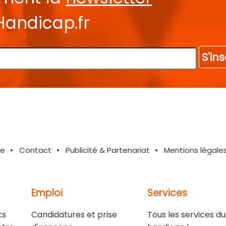
Handicap.fr
S'ins
te
Contact
Publicité & Partenariat
Mentions légale
Emploi
Services
ts
Candidatures et prise
Tous les services du