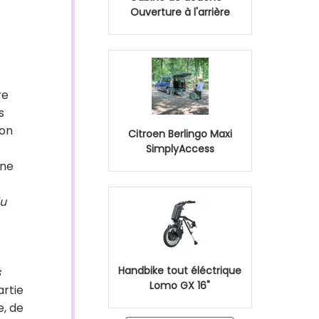
Ouverture à l'arrière
re
s
ion
Citroen Berlingo Maxi
SimplyAccess
 ne
du
Handbike tout éléctrique
s
Lomo GX 16"
artie
e, de