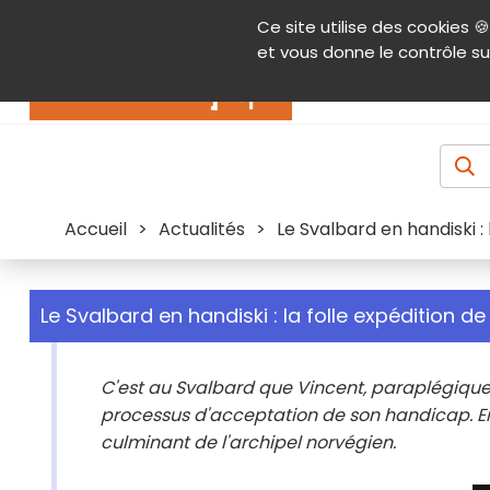
Panneau de gestion des cookies
Ce site utilise des cookies 🍪
Contenu
Aide et accessibilité
Menu pr
et vous donne le contrôle su
Actualités
Accueil
>
Actualités
>
Le Svalbard en handiski : 
Le Svalbard en handiski : la folle expédition de
C'est au Svalbard que Vincent, paraplégique
processus d'acceptation de son handicap. En 
culminant de l'archipel norvégien.