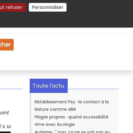
ut refuser
Personnaliser
Gestion des cookies
e
Vidéo
Dossiers
cher
Toute l'actu.
Rétablissement Psy : le contact à la
Nature comme allié
oint
Plages propres : quand accessibilité
rime avec écologie
/ K. M
Autisme : " non, ça ne se voit pas au