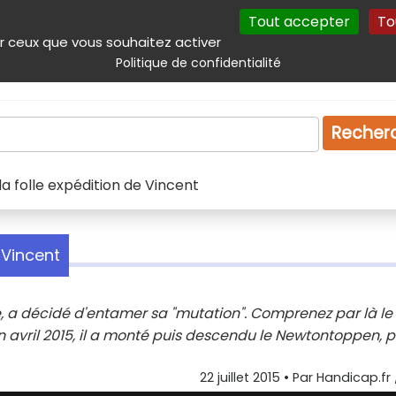
Tout accepter
To
incipal
Navigation complémentaire
Autres services
Plan du site
r ceux que vous souhaitez activer
Politique de confidentialité
Produits & services
Emploi
Droit
Tourism
Recher
la folle expédition de Vincent
 Vincent
, a décidé d'entamer sa "mutation". Comprenez par là le
avril 2015, il a monté puis descendu le Newtontoppen, p
22 juillet 2015
• Par
Handicap.fr 