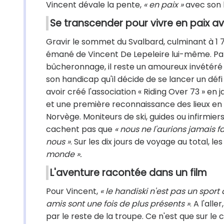
Vincent dévale la pente,
« en paix »
avec son 
Se transcender pour vivre en paix 
Gravir le sommet du Svalbard, culminant à 1 7
émané de Vincent De Lepeleire lui-même. Para
bûcheronnage, il reste un amoureux invétéré 
son handicap qu'il décide de se lancer un défi 
avoir créé l'association « Riding Over 73 » en
et une première reconnaissance des lieux en a
Norvège. Moniteurs de ski, guides ou infirmi
cachent pas que
« nous ne l'aurions jamais fai
nous »
. Sur les dix jours de voyage au total,
monde ».
L'aventure racontée dans un film
Pour Vincent,
« le handiski n'est pas un sport
amis sont une fois de plus présents »
. A l'al
par le reste de la troupe. Ce n'est que sur le