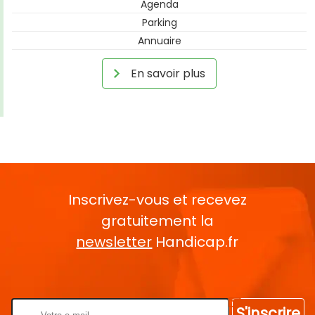
Agenda
Parking
Annuaire
En savoir plus
Inscrivez-vous et recevez
gratuitement la
newsletter
Handicap.fr
Rentrez votre E-mail
S'inscrire