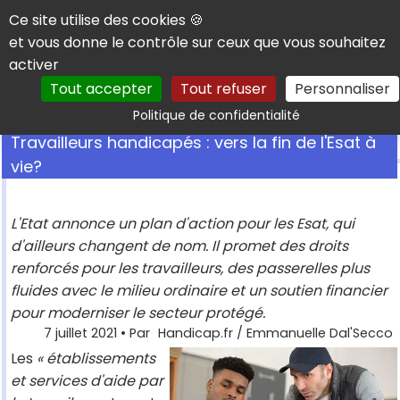
Panneau de gestion des cookies
Ce site utilise des cookies 🍪
et vous donne le contrôle sur ceux que vous souhaitez
activer
Tout accepter
Tout refuser
Personnaliser
Rechercher
Politique de confidentialité
Travailleurs handicapés : vers la fin de l'Esat à
vie?
L'Etat annonce un plan d'action pour les Esat, qui
d'ailleurs changent de nom. Il promet des droits
renforcés pour les travailleurs, des passerelles plus
fluides avec le milieu ordinaire et un soutien financier
pour moderniser le secteur protégé.
7 juillet 2021
• Par
Handicap.fr / Emmanuelle Dal'Secco
Les
« établissements
et services d'aide par