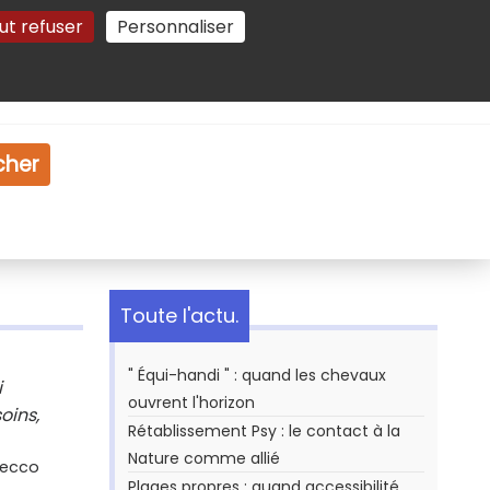
ut refuser
Personnaliser
Gestion des cookies
e
Vidéo
Dossiers
cher
Toute l'actu.
" Équi-handi " : quand les chevaux
i
ouvrent l'horizon
oins,
Rétablissement Psy : le contact à la
Nature comme allié
Secco
Plages propres : quand accessibilité