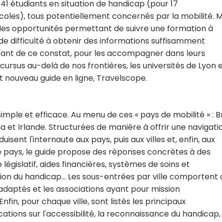
1 141 étudiants en situation de handicap (pour 17
coles), tous potentiellement concernés par la mobilité. Ma
 des opportunités permettant de suivre une formation à
nde difficulté à obtenir des informations suffisamment
rtant de ce constat, pour les accompagner dans leurs
cursus au-delà de nos frontières, les universités de Lyon 
 nouveau guide en ligne, Travelscope.
simple et efficace. Au menu de ces « pays de mobilité » : Br
 et Irlande. Structurées de manière à offrir une navigati
uisent l'internaute aux pays, puis aux villes et, enfin, aux
 pays, le guide propose des réponses concrètes à des
législatif, aides financières, systèmes de soins et
ion du handicap… Les sous-entrées par ville comportent 
daptés et les associations ayant pour mission
n, pour chaque ville, sont listés les principaux
tions sur l'accessibilité, la reconnaissance du handicap, 