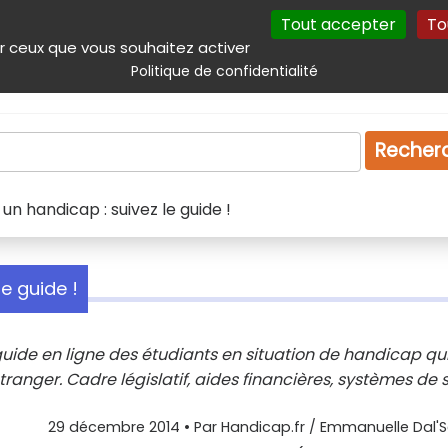
Tout accepter
To
incipal
Navigation complémentaire
Autres services
Plan du site
r ceux que vous souhaitez activer
Politique de confidentialité
Produits & services
Emploi
Droit
Tourism
Recher
un handicap : suivez le guide !
le guide !
e guide en ligne des étudiants en situation de handicap qu
tranger. Cadre législatif, aides financières, systèmes de s
29 décembre 2014
• Par
Handicap.fr / Emmanuelle Dal'