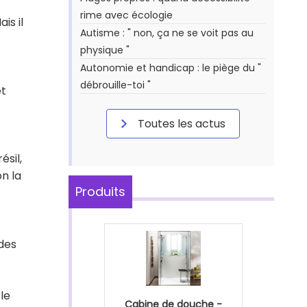
rime avec écologie
is il
Autisme : " non, ça ne se voit pas au
physique "
Autonomie et handicap : le piège du "
débrouille-toi "
et
Toutes les actus
ésil,
on la
Produits
des
le
Cabine de douche -