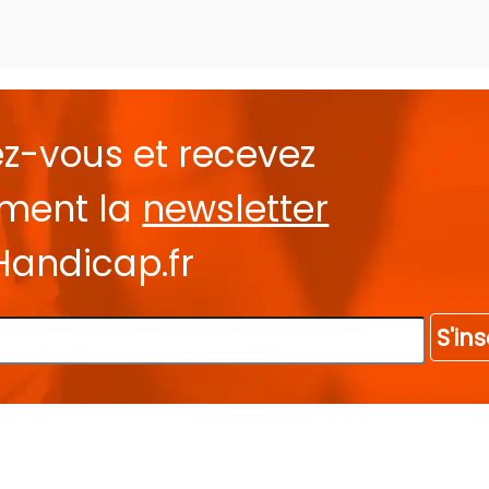
ez-vous et recevez
ement la
newsletter
Handicap.fr
S'ins