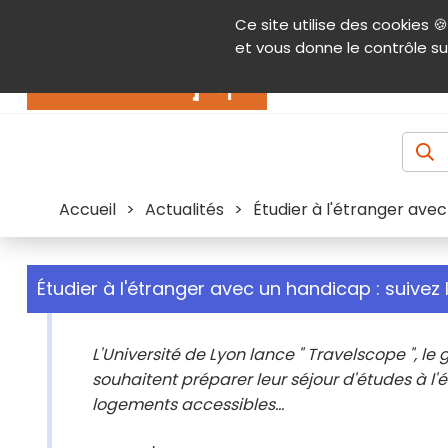
Panneau de gestion des cookies
Ce site utilise des cookies 🍪
Contenu
Aide et accessibilité
Menu pr
et vous donne le contrôle su
Actualités
Accueil
>
Actualités
>
Étudier à l'étranger avec 
Étudier à l'étranger avec un handicap : suivez 
L'Université de Lyon lance " Travelscope ", l
souhaitent préparer leur séjour d'études à l'é
logements accessibles...