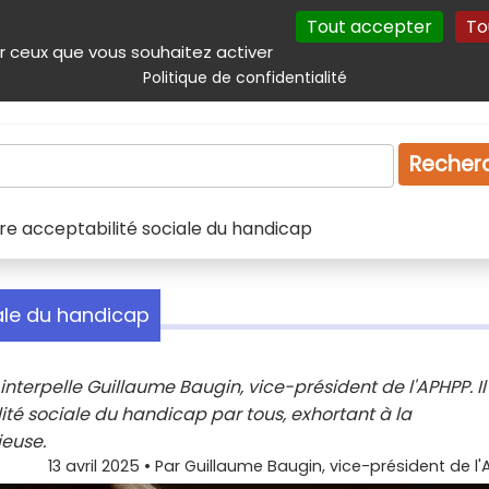
Tout accepter
To
incipal
Navigation complémentaire
Autres services
Plan du site
r ceux que vous souhaitez activer
Politique de confidentialité
Produits & services
Emploi
Droit
Tourism
Recher
re acceptabilité sociale du handicap
ale du handicap
interpelle Guillaume Baugin, vice-président de l'APHPP. Il
ité sociale du handicap par tous, exhortant à la
ieuse.
13 avril 2025
• Par
Guillaume Baugin, vice-président de l'