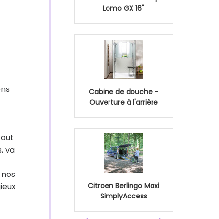
Lomo GX 16"
ons
Cabine de douche -
Ouverture à l'arrière
tout
, va
i
 nos
gieux
Citroen Berlingo Maxi
SimplyAccess