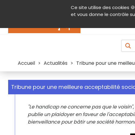
Panneau de gestion des cookies
Ce site utilise des cookies 🍪
Contenu
Aide et accessibilité
Menu pr
et vous donne le contrôle su
Actualités
Accueil
>
Actualités
>
Tribune pour une meilleu
Tribune pour une meilleure acceptabilité soci
"Le handicap ne concerne pas que le voisin", 
publie un plaidoyer en faveur de l'acceptabil
bienveillance pour bâtir une société harmon