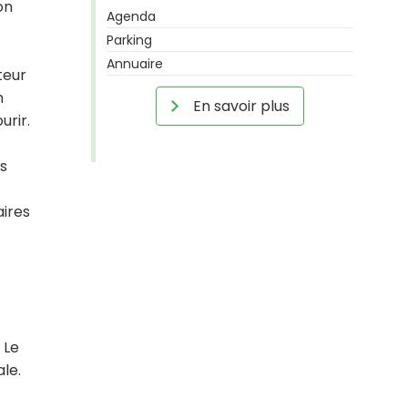
on
Agenda
Parking
Annuaire
teur
n
En savoir plus
urir.
es
aires
 Le
ale.