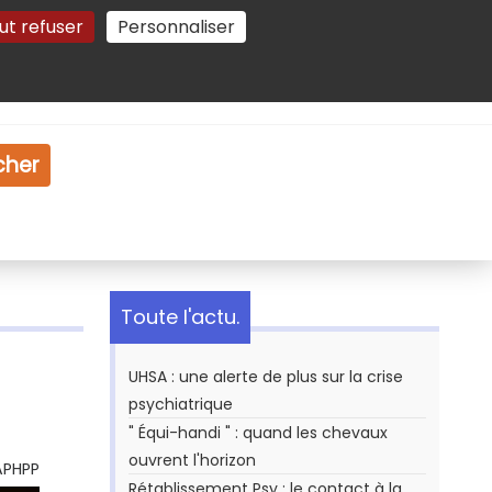
ut refuser
Personnaliser
Gestion des cookies
e
Vidéo
Dossiers
cher
Toute l'actu.
UHSA : une alerte de plus sur la crise
psychiatrique
" Équi-handi " : quand les chevaux
ouvrent l'horizon
APHPP
Rétablissement Psy : le contact à la