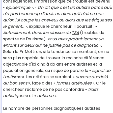
conséquences, l'impression que ce trouble est devenu
«
épidémique
». «
On dit que c'est un autiste parce qu'il
n'a pas beaucoup d'amis ou alors qu'il n'aime pas
qu'on lui coupe les cheveux ou alors que les étiquettes
le gênent…
», explique le chercheur. Il poursuit : «
Actuellement, dans les classes de
TSA
(troubles du
spectre de l'autisme),
vous avez probablement un
enfant sur deux qui ne justifie pas ce diagnostic
».
Selon le Pr Mottron, si la tendance se maintient, on ne
sera plus capable de trouver la moindre différence
objectivable d'ici cinq à dix ans entre autistes et la
population générale, au risque de perdre le «
signal de
l'autisme
». Les critères se seraient «
ouverts au-delà
du bon sens
», face à des «
formes atténuées
». Or le
chercheur réclame de ne pas confondre «
traits
autistiques
» et «
autisme
».
Le nombre de personnes diagnostiquées autistes