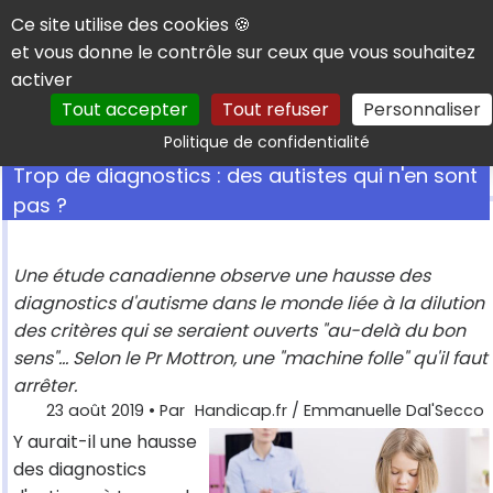
Panneau de gestion des cookies
Ce site utilise des cookies 🍪
et vous donne le contrôle sur ceux que vous souhaitez
activer
Tout accepter
Tout refuser
Personnaliser
Rechercher
Politique de confidentialité
Trop de diagnostics : des autistes qui n'en sont
pas ?
Une étude canadienne observe une hausse des
diagnostics d'autisme dans le monde liée à la dilution
des critères qui se seraient ouverts "au-delà du bon
sens"... Selon le Pr Mottron, une "machine folle" qu'il faut
arrêter.
23 août 2019
• Par
Handicap.fr / Emmanuelle Dal'Secco
Y aurait-il une hausse
des diagnostics