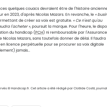
, ces quelques couacs devraient être de l'histoire ancienn
our en 2023, d'après Nicolas Mazars. En revanche, le
« busi
ermettant de créer sa voix est gratuite.
« Ce n'est qu'au
udra l'acheter »,
poursuit la marque. Pour l'heure, le dispos
ation du handicap (
PCH
) ni remboursable par l'Assurance
 Nicolas Mazars, sans toutefois donner de délai. Il faudra
n licence perpétuelle pour se procurer sa voix digitale
alement) jamais…
és.© Handicap.fr. Cet article a été rédigé par Clotilde Costil, journal