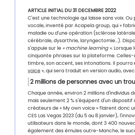
ARTICLE INITIAL DU 31 DECEMBRE 2022
C'est une technologie qui laisse sans voix. Ou 
vocale, inventé par Acapela group, qui « fabri
maladie ou d'une opération (sclérose latéral
cérébrale, dysarthrie, laryngectomie…). Dispon
s'appuie sur le
« machine learning ».
Lorsque l
cinquante phrases sur la plateforme. Celles-ci 
timbre, son accent, ses intonations. Il pourra 
voice
», qui sera traduit en version audio, ave
2 millions de personnes avec un trou
Chaque année, environ 2 millions d'individus 
mais seulement 2 % s'équipent d'un dispositif
créateurs de « My own voice » flairent donc u
CES Las Vegas 2023 (du 5 au 8 janvier), l'inno
utilisateurs dans le monde, dont 3 400 nouveau
également des émules outre-Manche, le succè