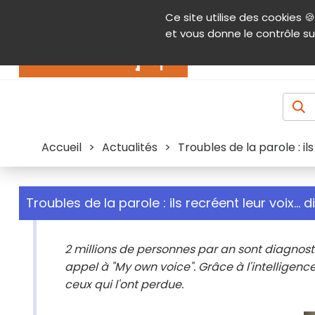
Panneau de gestion des cookies
Ce site utilise des cookies 🍪
Contenu
Aide et accessibilité
Menu pr
et vous donne le contrôle su
Actualités
Accueil
>
Actualités
>
Troubles de la parole : ils
Troubles de la parole : ils recréent leur voix... d
2 millions de personnes par an sont diagnosti
appel à "My own voice". Grâce à l'intelligence 
ceux qui l'ont perdue.