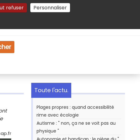
ut refuser
Personnaliser
Gestion des cookies
e
Vidéo
Dossiers
cher
Toute l'actu.
Plages propres : quand accessibilité
ont
rime avec écologie
de
Autisme : " non, ça ne se voit pas au
physique "
cap.fr
Autonomie et handicap : le piège du "