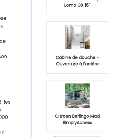
Lomo GX 16"
èse
ne
ice
 son
Cabine de douche -
Ouverture à l'arrière
e
, les
u
Citroen Berlingo Maxi
 000
SimplyAccess
on