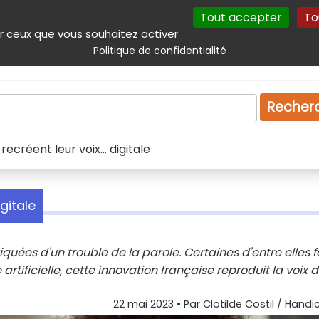
Tout accepter
To
incipal
Navigation complémentaire
Autres services
Plan du site
r ceux que vous souhaitez activer
Politique de confidentialité
Produits & services
Emploi
Droit
Tourism
Recher
 recréent leur voix... digitale
igitale
quées d'un trouble de la parole. Certaines d'entre elles f
artificielle, cette innovation française reproduit la voix 
22 mai 2023
• Par
Clotilde Costil / Handi