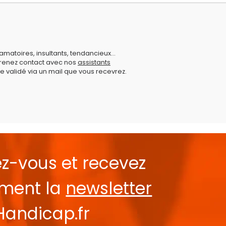
amatoires, insultants, tendancieux...
prenez contact avec nos
assistants
e validé via un mail que vous recevrez.
ez-vous et recevez
ement la
newsletter
Handicap.fr