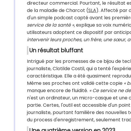
directeur commercial. Pourtant, le résultat e
de la maladie de Charcot (
SLA
). Affecté par d
d'un simple podcast capté avant les premièr
service de la santé »,
explique sa voix numériqu
utilisateurs adoptent ce dispositif par anticip
intervenir leurs proches, un frère, une sœur,
Un résultat bluffant
Intrigué par les promesses de ce bijou de tech
journaliste, Clotilde Costil, qui a tenté l'expé
caractéristique. Elle a été quasiment reprodui
Même ses proches ont validé cette copie
« b
manque encore de fluidité.
« Ce service ne 
n'est un ordinateur, un micro-casque et une c
partie. Certes, l'outil est accessible d'un point
journaliste, pourtant familière des nouvelles 
du process d'enregistrement, seulement tradui
Une quatrième version en 2023