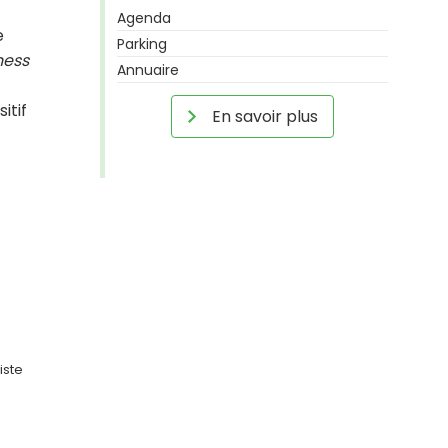
Agenda
e
Parking
ness
Annuaire
itif
En savoir plus
iste