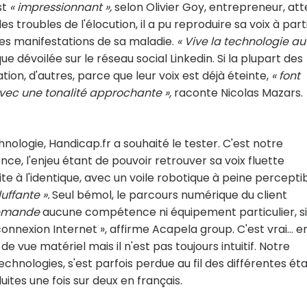
st
« impressionnant »,
selon Olivier Goy, entrepreneur, att
es troubles de l'élocution, il a pu reproduire sa voix à part
es manifestations de sa maladie.
« Vive la technologie au
e dévoilée sur le réseau social Linkedin. Si la plupart des
ation, d'autres, parce que leur voix est déjà éteinte,
« font
 avec une tonalité approchante »,
raconte Nicolas Mazars.
nologie, Handicap.fr a souhaité le tester. C'est notre
rience, l'enjeu étant de pouvoir retrouver sa voix fluette
te à l'identique, avec un voile robotique à peine perceptib
luffante ».
Seul bémol, le parcours numérique du client
demande
aucune compétence ni équipement particulier, si
onnexion Internet », affirme Acapela group. C'est vrai… e
 de vue matériel mais il n'est pas toujours intuitif. Notre
technologies, s'est parfois perdue au fil des différentes ét
tes une fois sur deux en français.