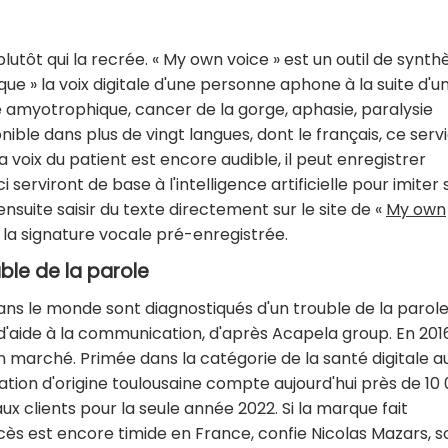
plutôt qui la recrée. « My own voice » est un outil de synth
que » la voix digitale d'une personne aphone à la suite d'u
e amyotrophique, cancer de la gorge, aphasie, paralysie
ible dans plus de vingt langues, dont le français, ce serv
a voix du patient est encore audible, il peut enregistrer
serviront de base à l'intelligence artificielle pour imiter
ensuite saisir du texte directement sur le site de «
My own
c la signature vocale pré-enregistrée.
ble de la parole
dans le monde sont diagnostiqués d'un trouble de la parol
 d'aide à la communication, d'après Acapela group. En 2016
n marché. Primée dans la catégorie de la santé digitale a
vation d'origine toulousaine compte aujourd'hui près de 10
x clients pour la seule année 2022. Si la marque fait
s est encore timide en France, confie Nicolas Mazars, s