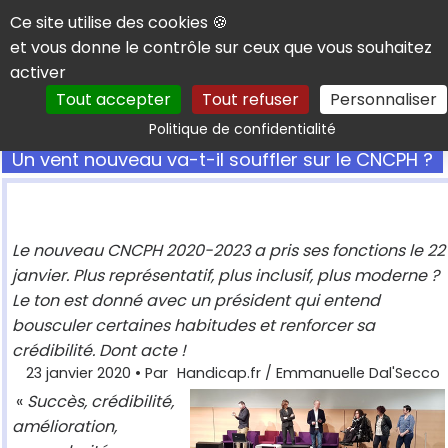
Panneau de gestion des cookies
Ce site utilise des cookies 🍪
et vous donne le contrôle sur ceux que vous souhaitez
activer
Tout accepter
Tout refuser
Personnaliser
Rechercher
Politique de confidentialité
Un vent nouveau va-t-il souffler sur le CNCPH ?
Le nouveau CNCPH 2020-2023 a pris ses fonctions le 22
janvier. Plus représentatif, plus inclusif, plus moderne ?
Le ton est donné avec un président qui entend
bousculer certaines habitudes et renforcer sa
crédibilité. Dont acte !
23 janvier 2020
• Par
Handicap.fr / Emmanuelle Dal'Secco
«
Succès, crédibilité,
amélioration,