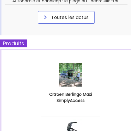
Autonomie et handicap : le piège du " débrouille-toi "
Toutes les actus
Produits
Citroen Berlingo Maxi
SimplyAccess