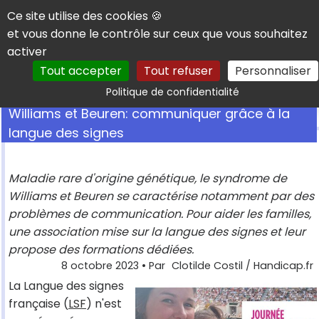
Panneau de gestion des cookies
Ce site utilise des cookies 🍪
et vous donne le contrôle sur ceux que vous souhaitez
activer
Tout accepter
Tout refuser
Personnaliser
Rechercher
Politique de confidentialité
Williams et Beuren: communiquer grâce à la
langue des signes
Maladie rare d'origine génétique, le syndrome de
Williams et Beuren se caractérise notamment par des
problèmes de communication. Pour aider les familles,
une association mise sur la langue des signes et leur
propose des formations dédiées.
8 octobre 2023
• Par
Clotilde Costil / Handicap.fr
La Langue des signes
française (
LSF
) n'est