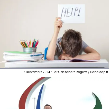
16 septembre 2024 • Par Cassandre Rogeret / Handicap.fr