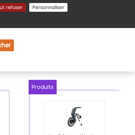
ut refuser
Personnaliser
Gestion des cookies
e
Vidéo
Dossiers
cher
Produits