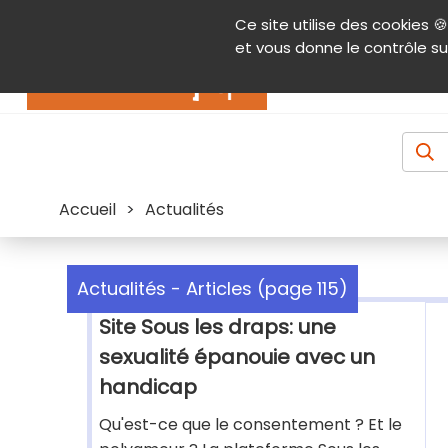
Panneau de gestion des cookies
Ce site utilise des cookies 🍪
Contenu
Aide et accessibilité
Menu pr
et vous donne le contrôle su
Actualités
Accueil
>
Actualités
Actualités - Articles (page 115)
Site Sous les draps: une
sexualité épanouie avec un
handicap
Qu'est-ce que le consentement ? Et le