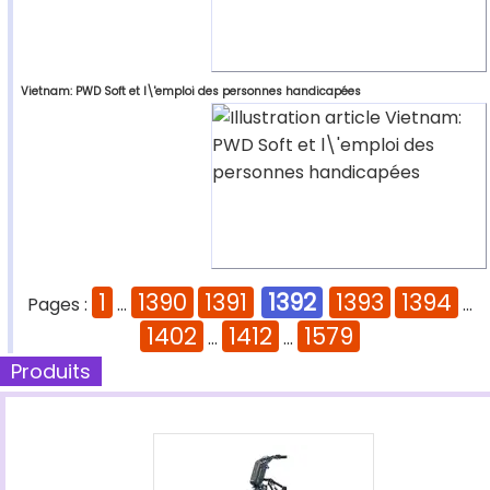
Vietnam: PWD Soft et l\'emploi des personnes handicapées
1
1390
1391
1392
1393
1394
Pages :
...
...
1402
1412
1579
...
...
Produits