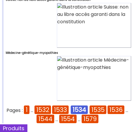
Médecine-génétique-myopathies
1
1532
1533
1534
1535
1536
Pages :
...
...
1544
1554
1579
...
...
Produits