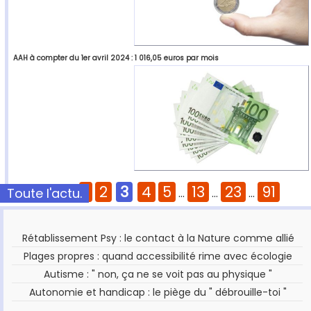
AAH à compter du 1er avril 2024 : 1 016,05 euros par mois
1
2
3
4
5
13
23
91
Toute l'actu.
Pages :
...
...
...
Rétablissement Psy : le contact à la Nature comme allié
Plages propres : quand accessibilité rime avec écologie
Autisme : " non, ça ne se voit pas au physique "
Autonomie et handicap : le piège du " débrouille-toi "