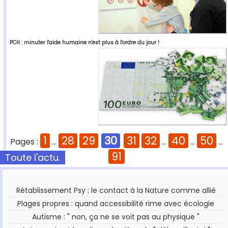
PCH : minuter l'aide humaine n'est plus à l'ordre du jour !
1
28
29
30
31
32
40
50
Pages :
...
...
...
...
91
Toute l'actu.
Rétablissement Psy : le contact à la Nature comme allié
Plages propres : quand accessibilité rime avec écologie
Autisme : " non, ça ne se voit pas au physique "