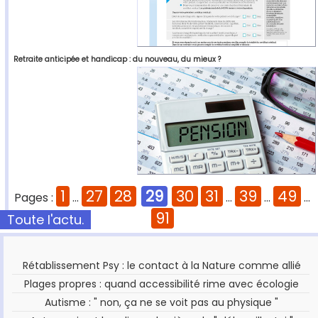
Retraite anticipée et handicap : du nouveau, du mieux ?
1
27
28
29
30
31
39
49
Pages :
...
...
...
...
91
Toute l'actu.
Rétablissement Psy : le contact à la Nature comme allié
Plages propres : quand accessibilité rime avec écologie
Autisme : " non, ça ne se voit pas au physique "