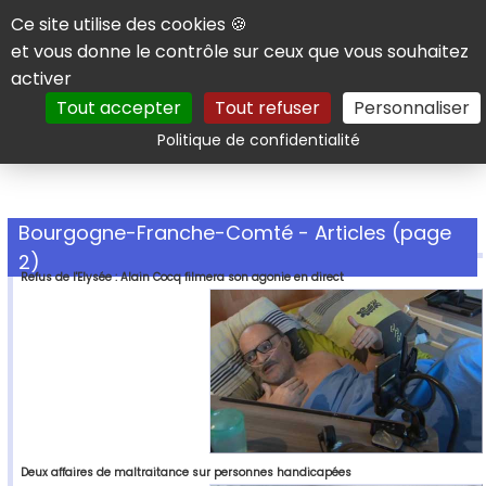
Panneau de gestion des cookies
Ce site utilise des cookies 🍪
et vous donne le contrôle sur ceux que vous souhaitez
activer
Tout accepter
Tout refuser
Personnaliser
Rechercher
Politique de confidentialité
Bourgogne-Franche-Comté - Articles (page
2)
Refus de l'Elysée : Alain Cocq filmera son agonie en direct
Deux affaires de maltraitance sur personnes handicapées