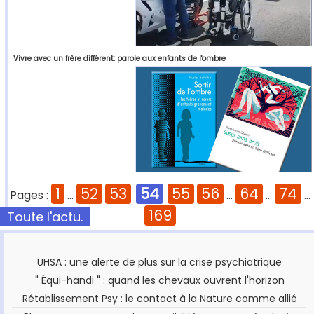
Vivre avec un frère différent: parole aux enfants de l'ombre
1
52
53
54
55
56
64
74
Pages :
...
...
...
...
169
Toute l'actu.
UHSA : une alerte de plus sur la crise psychiatrique
" Équi-handi " : quand les chevaux ouvrent l'horizon
Rétablissement Psy : le contact à la Nature comme allié