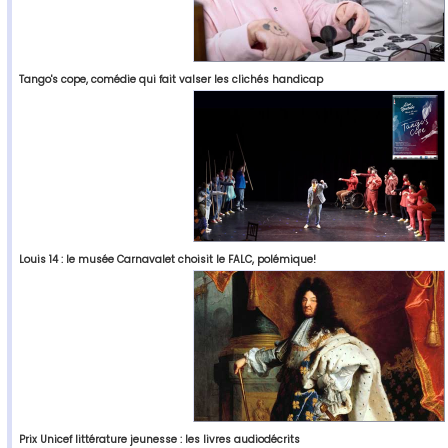
Tango's cope, comédie qui fait valser les clichés handicap
Louis 14 : le musée Carnavalet choisit le FALC, polémique!
Prix Unicef littérature jeunesse : les livres audiodécrits