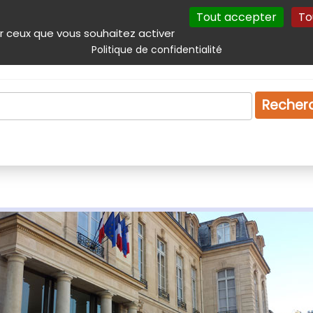
Tout accepter
To
incipal
Navigation complémentaire
Autres services
Plan du site
r ceux que vous souhaitez activer
Politique de confidentialité
Produits & services
Emploi
Droit
Tourism
Recher