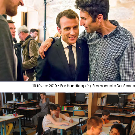
16 février 2019 • Par Handicap.fr / Emmanuelle Dal'Secc