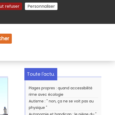
ut refuser
Personnaliser
Gestion des cookies
e
Vidéo
Dossiers
cher
Toute l'actu.
Plages propres : quand accessibilité
rime avec écologie
Autisme : " non, ça ne se voit pas au
physique "
Autonomie et handicap : le piège du "