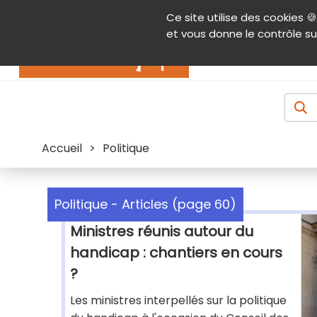
Panneau de gestion des cookies
Ce site utilise des cookies 🍪
Contenu
Aide et accessibilité
Menu pr
et vous donne le contrôle su
Actualités
Accueil
>
Politique
Politique - Articles (page 60)
Ministres réunis autour du
handicap : chantiers en cours
?
Les ministres interpellés sur la politique