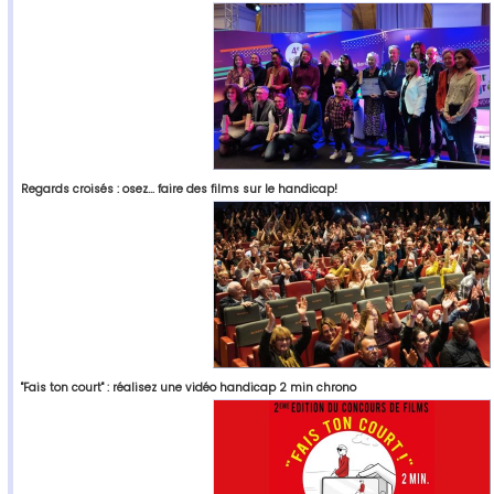
Regards croisés : osez... faire des films sur le handicap!
"Fais ton court" : réalisez une vidéo handicap 2 min chrono