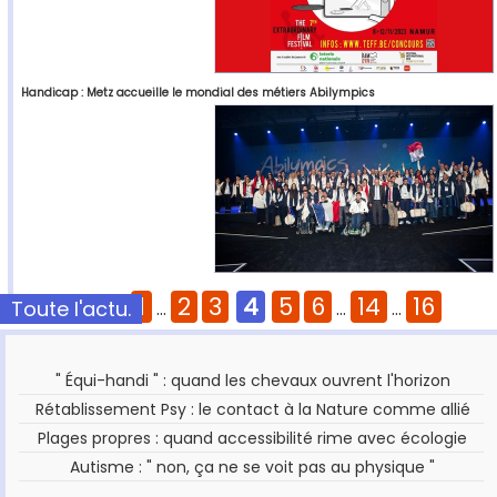
Handicap : Metz accueille le mondial des métiers Abilympics
1
2
3
4
5
6
14
16
Toute l'actu.
Pages :
...
...
...
" Équi-handi " : quand les chevaux ouvrent l'horizon
Rétablissement Psy : le contact à la Nature comme allié
Plages propres : quand accessibilité rime avec écologie
Autisme : " non, ça ne se voit pas au physique "