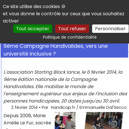
Panneau de gestion des cookies
Ce site utilise des cookies 🍪
et vous donne le contrôle sur ceux que vous souhaitez
activer
Tout accepter
Tout refuser
Personnaliser
Rechercher
Politique de confidentialité
9ème Campagne Handivalides, vers une
université inclusive ?
L'association Starting Block lance, le 6 février 2014, la
9ème édition nationale de la Campagne
Handivalides. Elle mobilise le monde de
l'enseignement supérieur aux enjeux de l'inclusion des
personnes handicapées. 20 dates jusqu'au 30 avril.
2 février 2014
• Par
Handicap.fr / Emmanuelle Dal'Secco
Depuis 2008, Marie
Amélie Le Fur, sacrée